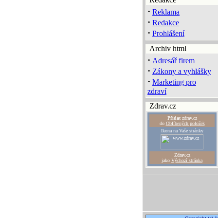
·
Reklama
·
Redakce
·
Prohlášení
Archiv html
·
Adresář firem
·
Zákony a vyhlášky
·
Marketing pro
zdraví
Zdrav.cz
Přidat
zdrav.cz
do
Oblíbených položek
Ikona na Vaše stránky
Zdrav.cz
jako
Výchozí stránka