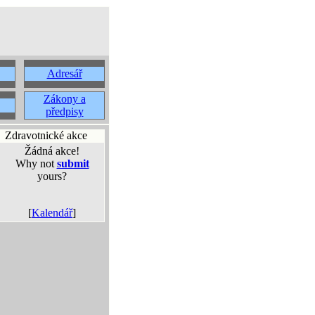
Adresář
Zákony a
předpisy
Zdravotnické akce
Žádná akce!
Why not
submit
yours?
[
Kalendář
]