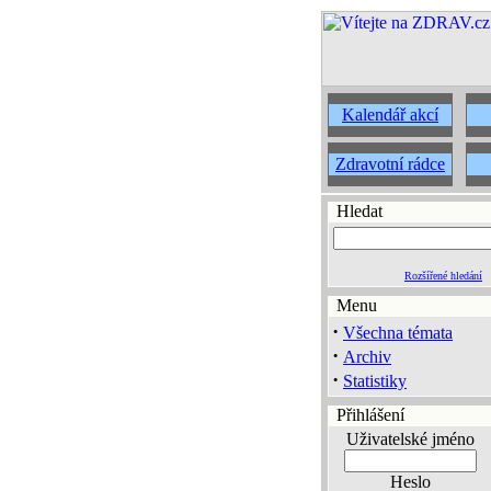
Kalendář akcí
Zdravotní rádce
Hledat
Rozšířené hledání
Menu
·
Všechna témata
·
Archiv
·
Statistiky
Přihlášení
Uživatelské jméno
Heslo