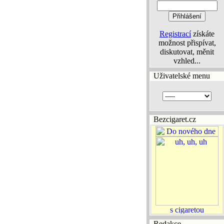
Registrací
získáte
možnost přispívat,
diskutovat, měnit
vzhled...
Uživatelské menu
Bezcigaret.cz
Redakce