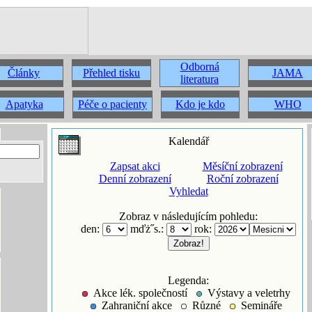
Odborná
Články
Přehled tisku
JAMA
literatura
Apatyka
Péče o pacienty
Kdo je kdo
WHO
Kalendář
Zapsat akci
Měsíční zobrazení
Denní zobrazení
Roční zobrazení
Vyhledat
Zobraz v následujícím pohledu:
den:
mďż˝s.:
rok:
Legenda:
Akce lék. společností
Výstavy a veletrhy
Zahraniční akce
Různé
Semináře