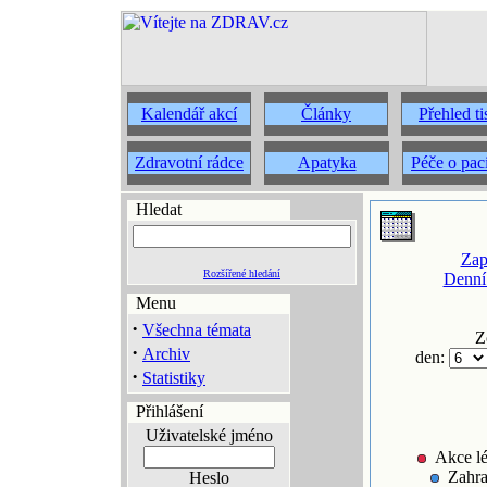
Kalendář akcí
Články
Přehled t
Zdravotní rádce
Apatyka
Péče o pac
Hledat
Zap
Rozšířené hledání
Denní
Menu
·
Všechna témata
Z
·
Archiv
den:
·
Statistiky
Přihlášení
Uživatelské jméno
Akce lé
Zahra
Heslo