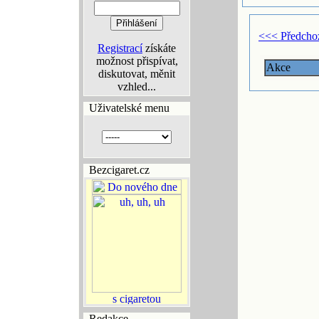
<<< Předcho
Registrací
získáte
možnost přispívat,
Akce
diskutovat, měnit
vzhled...
Uživatelské menu
Bezcigaret.cz
Redakce