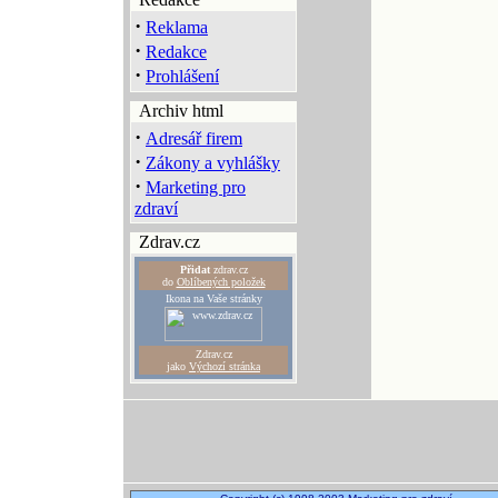
·
Reklama
·
Redakce
·
Prohlášení
Archiv html
·
Adresář firem
·
Zákony a vyhlášky
·
Marketing pro
zdraví
Zdrav.cz
Přidat
zdrav.cz
do
Oblíbených položek
Ikona na Vaše stránky
Zdrav.cz
jako
Výchozí stránka