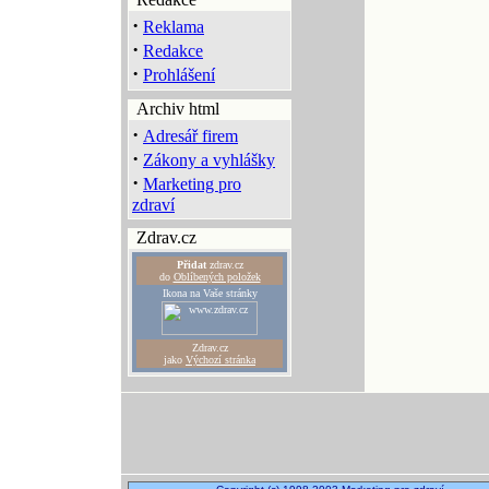
·
Reklama
·
Redakce
·
Prohlášení
Archiv html
·
Adresář firem
·
Zákony a vyhlášky
·
Marketing pro
zdraví
Zdrav.cz
Přidat
zdrav.cz
do
Oblíbených položek
Ikona na Vaše stránky
Zdrav.cz
jako
Výchozí stránka