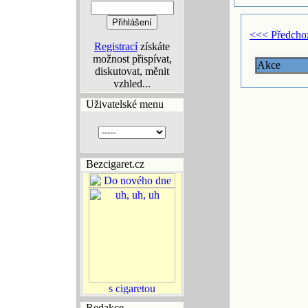
<<< Předcho
Registrací
získáte
možnost přispívat,
Akce
diskutovat, měnit
vzhled...
Uživatelské menu
Bezcigaret.cz
Redakce