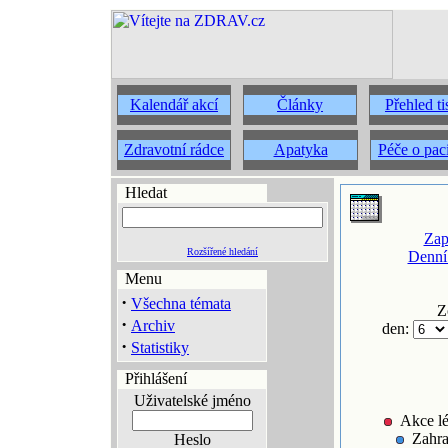
Kalendář akcí
Články
Přehled t
Zdravotní rádce
Apatyka
Péče o pac
Hledat
Zap
Rozšířené hledání
Denní
Menu
·
Všechna témata
Z
·
Archiv
den:
·
Statistiky
Přihlášení
Uživatelské jméno
Akce lé
Zahra
Heslo