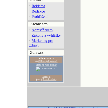
·
Reklama
·
Redakce
·
Prohlášení
Archiv html
·
Adresář firem
·
Zákony a vyhlášky
·
Marketing pro
zdraví
Zdrav.cz
Přidat
zdrav.cz
do
Oblíbených položek
Ikona na Vaše stránky
Zdrav.cz
jako
Výchozí stránka