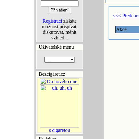
<<< Předcho
Registrací
získáte
možnost přispívat,
Akce
diskutovat, měnit
vzhled...
Uživatelské menu
Bezcigaret.cz
Redakce