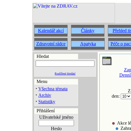
Kalendář akcí
Články
Přehled t
Zdravotní rádce
Apatyka
Péče o pac
Hledat
Zap
Rozšířené hledání
Denní
Menu
·
Všechna témata
Z
·
Archiv
den:
·
Statistiky
Přihlášení
Uživatelské jméno
Akce lé
Zahra
Heslo