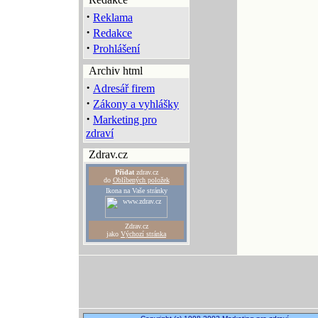
·
Reklama
·
Redakce
·
Prohlášení
Archiv html
·
Adresář firem
·
Zákony a vyhlášky
·
Marketing pro
zdraví
Zdrav.cz
Přidat
zdrav.cz
do
Oblíbených položek
Ikona na Vaše stránky
Zdrav.cz
jako
Výchozí stránka