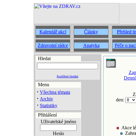
Kalendář akcí
Články
Přehled t
Zdravotní rádce
Apatyka
Péče o pac
Hledat
Zap
Rozšířené hledání
Denní
Menu
·
Všechna témata
Z
·
Archiv
den:
·
Statistiky
Přihlášení
Uživatelské jméno
Akce lé
Zahra
Heslo