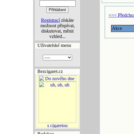
<<< Předcho
Registrací
získáte
možnost přispívat,
Akce
diskutovat, měnit
vzhled...
Uživatelské menu
Bezcigaret.cz
Redakce