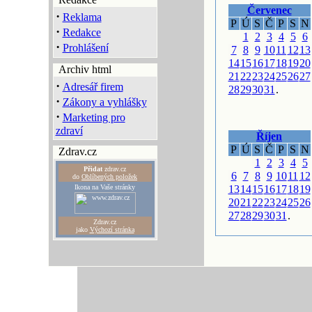
Červenec
·
Reklama
P
Ú
S
Č
P
S
N
·
Redakce
1
2
3
4
5
6
·
Prohlášení
7
8
9
10
11
12
13
14
15
16
17
18
19
20
Archiv html
21
22
23
24
25
26
27
·
Adresář firem
28
29
30
31
.
·
Zákony a vyhlášky
·
Marketing pro
zdraví
Říjen
P
Ú
S
Č
P
S
N
Zdrav.cz
1
2
3
4
5
Přidat
zdrav.cz
6
7
8
9
10
11
12
do
Oblíbených položek
Ikona na Vaše stránky
13
14
15
16
17
18
19
20
21
22
23
24
25
26
27
28
29
30
31
.
Zdrav.cz
jako
Výchozí stránka