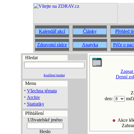
Kalendář akcí
Články
Přehled t
Zdravotní rádce
Apatyka
Péče o pac
Hledat
Zapsat
Rozšířené hledání
Denní zo
Menu
·
Všechna témata
Z
·
Archiv
den:
mďż
·
Statistiky
Přihlášení
Uživatelské jméno
Akce lék
Zahran
Heslo