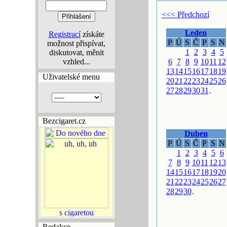
<<< Předchozí
Leden
Registrací
získáte
P
Ú
S
Č
P
S
N
možnost přispívat,
1
2
3
4
5
diskutovat, měnit
vzhled...
6
7
8
9
10
11
12
13
14
15
16
17
18
19
Uživatelské menu
20
21
22
23
24
25
26
27
28
29
30
31
.
Bezcigaret.cz
Duben
P
Ú
S
Č
P
S
N
1
2
3
4
5
6
7
8
9
10
11
12
13
14
15
16
17
18
19
20
21
22
23
24
25
26
27
28
29
30
.
Redakce