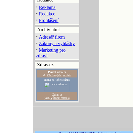
·
Reklama
·
Redakce
·
Prohlášení
Archiv html
·
Adresář firem
·
Zákony a vyhlášky
·
Marketing pro
zdraví
Zdrav.cz
Přidat
zdrav.cz
do
Oblíbených položek
Ikona na Vaše stránky
Zdrav.cz
jako
Výchozí stránka