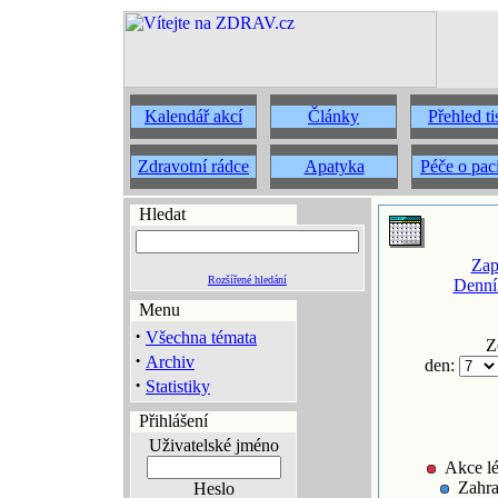
Kalendář akcí
Články
Přehled t
Zdravotní rádce
Apatyka
Péče o pac
Hledat
Zap
Rozšířené hledání
Denní
Menu
·
Všechna témata
Z
·
Archiv
den:
·
Statistiky
Přihlášení
Uživatelské jméno
Akce lé
Zahra
Heslo