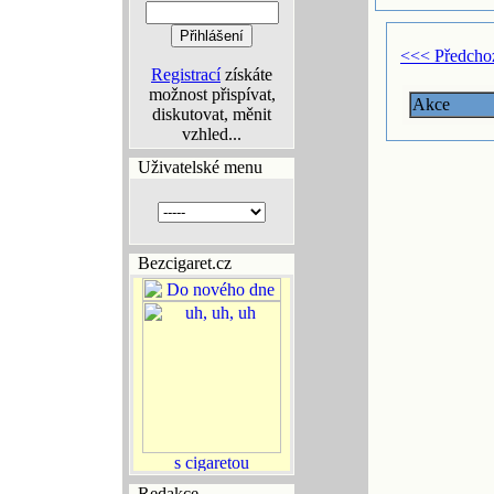
<<< Předcho
Registrací
získáte
možnost přispívat,
Akce
diskutovat, měnit
vzhled...
Uživatelské menu
Bezcigaret.cz
Redakce