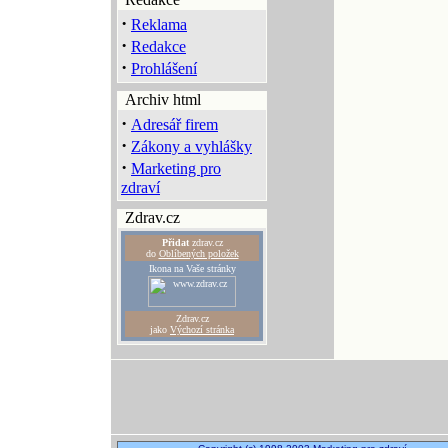
·
Reklama
·
Redakce
·
Prohlášení
Archiv html
·
Adresář firem
·
Zákony a vyhlášky
·
Marketing pro
zdraví
Zdrav.cz
Přidat
zdrav.cz
do
Oblíbených položek
Ikona na Vaše stránky
Zdrav.cz
jako
Výchozí stránka