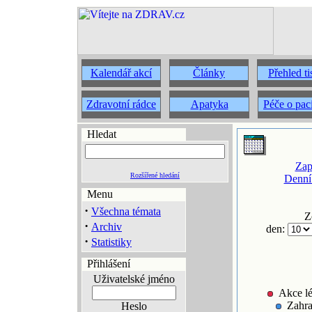
Kalendář akcí
Články
Přehled t
Zdravotní rádce
Apatyka
Péče o pac
Hledat
Zap
Rozšířené hledání
Denní
Menu
·
Všechna témata
Z
·
Archiv
den:
·
Statistiky
Přihlášení
Uživatelské jméno
Akce lé
Zahra
Heslo