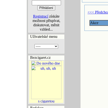
<<< Předcho
Registrací
získáte
možnost přispívat,
Akce
diskutovat, měnit
vzhled...
Uživatelské menu
Bezcigaret.cz
Redakce