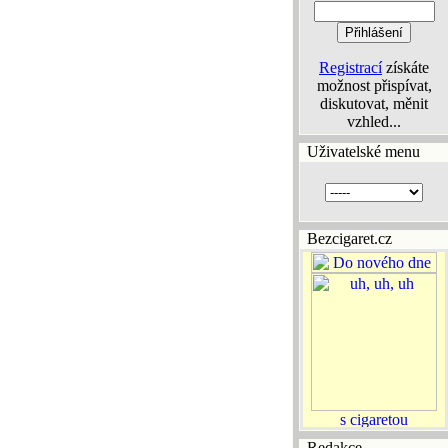
Registrací
získáte
možnost přispívat,
diskutovat, měnit
vzhled...
Uživatelské menu
Bezcigaret.cz
Redakce