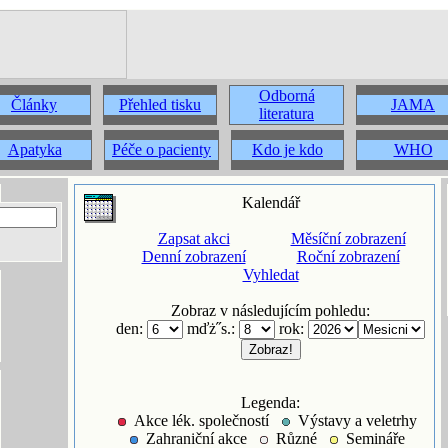
Odborná
Články
Přehled tisku
JAMA
literatura
Apatyka
Péče o pacienty
Kdo je kdo
WHO
Kalendář
Zapsat akci
Měsíční zobrazení
Denní zobrazení
Roční zobrazení
Vyhledat
Zobraz v následujícím pohledu:
den:
mďż˝s.:
rok:
Legenda:
Akce lék. společností
Výstavy a veletrhy
Zahraniční akce
Různé
Semináře