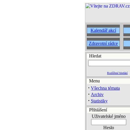
Kalendář akcí
Zdravotní rádce
Hledat
Rozšířené hledání
Menu
·
Všechna témata
·
Archiv
·
Statistiky
Přihlášení
Uživatelské jméno
Heslo