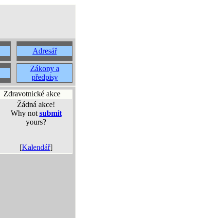
Adresář
Zákony a
předpisy
Zdravotnické akce
Žádná akce!
Why not
submit
yours?
[
Kalendář
]