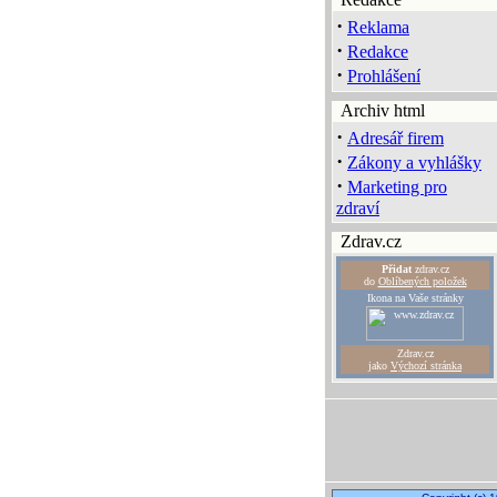
·
Reklama
·
Redakce
·
Prohlášení
Archiv html
·
Adresář firem
·
Zákony a vyhlášky
·
Marketing pro
zdraví
Zdrav.cz
Přidat
zdrav.cz
do
Oblíbených položek
Ikona na Vaše stránky
Zdrav.cz
jako
Výchozí stránka