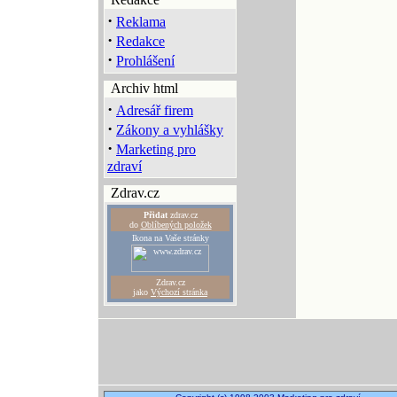
·
Reklama
·
Redakce
·
Prohlášení
Archiv html
·
Adresář firem
·
Zákony a vyhlášky
·
Marketing pro
zdraví
Zdrav.cz
Přidat
zdrav.cz
do
Oblíbených položek
Ikona na Vaše stránky
Zdrav.cz
jako
Výchozí stránka