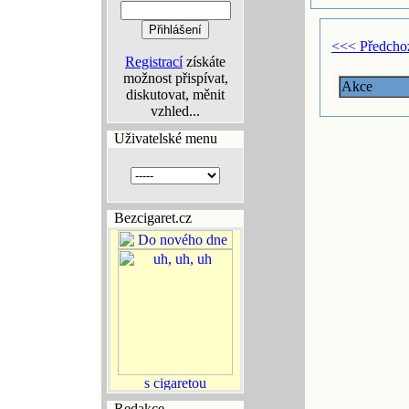
<<< Předcho
Registrací
získáte
možnost přispívat,
Akce
diskutovat, měnit
vzhled...
Uživatelské menu
Bezcigaret.cz
Redakce