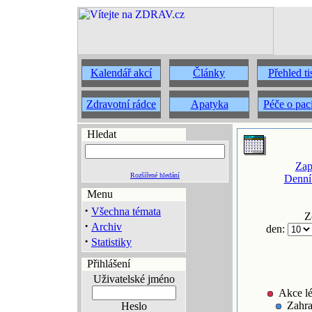
Kalendář akcí
Články
Přehled t
Zdravotní rádce
Apatyka
Péče o pac
Hledat
Zap
Rozšířené hledání
Denní
Menu
·
Všechna témata
Z
·
Archiv
den:
·
Statistiky
Přihlášení
Uživatelské jméno
Akce lé
Zahra
Heslo