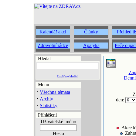
Kalendář akcí
Články
Přehled t
Zdravotní rádce
Apatyka
Péče o pac
Hledat
Zap
Rozšířené hledání
Denní
Menu
·
Všechna témata
Z
·
Archiv
den:
·
Statistiky
Přihlášení
Uživatelské jméno
Akce lé
Zahra
Heslo