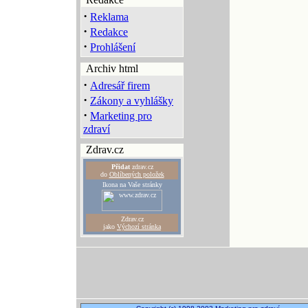
·
Reklama
·
Redakce
·
Prohlášení
Archiv html
·
Adresář firem
·
Zákony a vyhlášky
·
Marketing pro
zdraví
Zdrav.cz
Přidat
zdrav.cz
do
Oblíbených položek
Ikona na Vaše stránky
Zdrav.cz
jako
Výchozí stránka