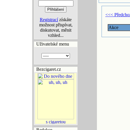
<<< Předcho
Registrací
získáte
možnost přispívat,
Akce
diskutovat, měnit
vzhled...
Uživatelské menu
Bezcigaret.cz
Redakce