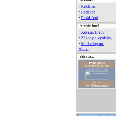
·
Reklama
·
Redakce
·
Prohlášení
Archiv html
·
Adresář firem
·
Zákony a vyhlášky
·
Marketing pro
zdraví
Zdrav.cz
Přidat
zdrav.cz
do
Oblíbených položek
Ikona na Vaše stránky
Zdrav.cz
jako
Výchozí stránka