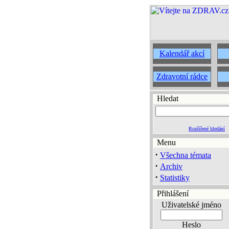
Kalendář akcí
Zdravotní rádce
Hledat
Rozšířené hledání
Menu
·
Všechna témata
·
Archiv
·
Statistiky
Přihlášení
Uživatelské jméno
Heslo