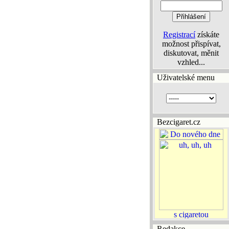
Registrací
získáte
možnost přispívat,
diskutovat, měnit
vzhled...
Uživatelské menu
Bezcigaret.cz
Redakce