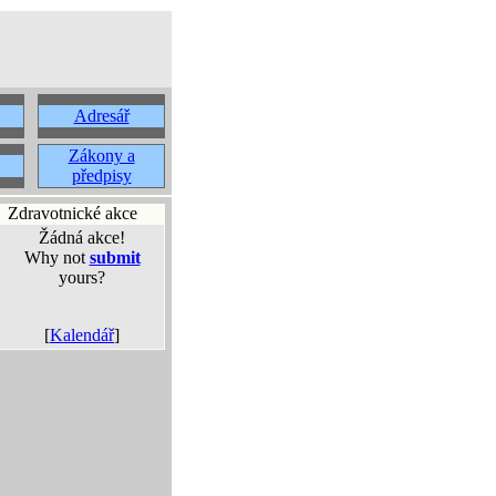
Adresář
Zákony a
předpisy
Zdravotnické akce
Žádná akce!
Why not
submit
yours?
[
Kalendář
]