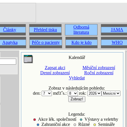
Odborná
Články
Přehled tisku
JAMA
literatura
Apatyka
Péče o pacienty
Kdo je kdo
WHO
Kalendář
Zapsat akci
Měsíční zobrazení
Denní zobrazení
Roční zobrazení
Vyhledat
Zobraz v následujícím pohledu:
den:
mďż˝s.:
rok:
Legenda:
Akce lék. společností
Výstavy a veletrhy
Zahraniční akce
Různé
Semináře