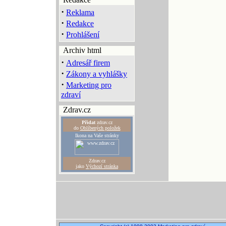
·
Reklama
·
Redakce
·
Prohlášení
Archiv html
·
Adresář firem
·
Zákony a vyhlášky
·
Marketing pro
zdraví
Zdrav.cz
Přidat
zdrav.cz
do
Oblíbených položek
Ikona na Vaše stránky
Zdrav.cz
jako
Výchozí stránka