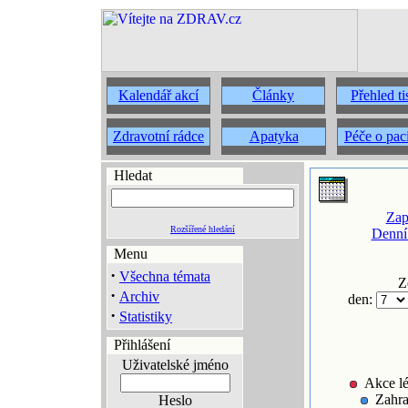
Kalendář akcí
Články
Přehled t
Zdravotní rádce
Apatyka
Péče o pac
Hledat
Zap
Rozšířené hledání
Denní
Menu
·
Všechna témata
Z
·
Archiv
den:
·
Statistiky
Přihlášení
Uživatelské jméno
Akce lé
Zahra
Heslo