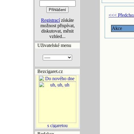
<<< Předcho
Registrací
získáte
možnost přispívat,
Akce
diskutovat, měnit
vzhled...
Uživatelské menu
Bezcigaret.cz
Redakce