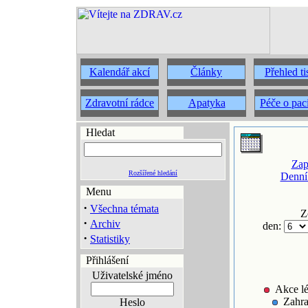
Kalendář akcí
Články
Přehled t
Zdravotní rádce
Apatyka
Péče o pac
Hledat
Zap
Rozšířené hledání
Denní
Menu
·
Všechna témata
Z
·
Archiv
den:
·
Statistiky
Přihlášení
Uživatelské jméno
Akce lé
Zahra
Heslo