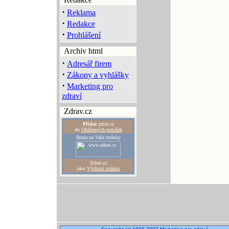
·
Reklama
·
Redakce
·
Prohlášení
Archiv html
·
Adresář firem
·
Zákony a vyhlášky
·
Marketing pro
zdraví
Zdrav.cz
Přidat
zdrav.cz
do
Oblíbených položek
Ikona na Vaše stránky
Zdrav.cz
jako
Výchozí stránka