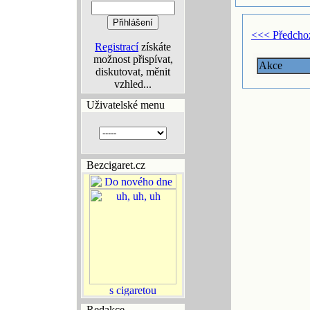
<<< Předcho
Registrací
získáte
možnost přispívat,
Akce
diskutovat, měnit
vzhled...
Uživatelské menu
Bezcigaret.cz
Redakce