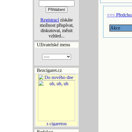
<<< Předcho
Registrací
získáte
možnost přispívat,
Akce
diskutovat, měnit
vzhled...
Uživatelské menu
Bezcigaret.cz
Redakce