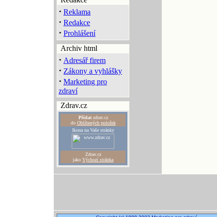
·
Reklama
·
Redakce
·
Prohlášení
Archiv html
·
Adresář firem
·
Zákony a vyhlášky
·
Marketing pro
zdraví
Zdrav.cz
Přidat
zdrav.cz
do
Oblíbených položek
Ikona na Vaše stránky
Zdrav.cz
jako
Výchozí stránka