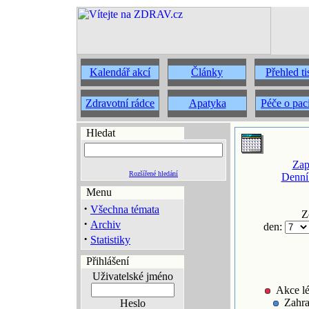
Kalendář akcí
Články
Přehled t
Zdravotní rádce
Apatyka
Péče o pac
Hledat
Zap
Rozšířené hledání
Denní
Menu
·
Všechna témata
Z
·
Archiv
den:
·
Statistiky
Přihlášení
Uživatelské jméno
Akce lé
Zahra
Heslo