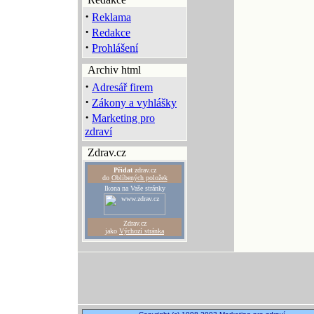
·
Reklama
·
Redakce
·
Prohlášení
Archiv html
·
Adresář firem
·
Zákony a vyhlášky
·
Marketing pro
zdraví
Zdrav.cz
Přidat
zdrav.cz
do
Oblíbených položek
Ikona na Vaše stránky
Zdrav.cz
jako
Výchozí stránka