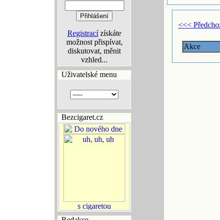
<<< Předcho
Registrací
získáte
možnost přispívat,
Akce
diskutovat, měnit
vzhled...
Uživatelské menu
Bezcigaret.cz
Redakce