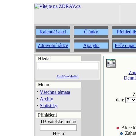
Kalendář akcí
Články
Přehled t
Zdravotní rádce
Apatyka
Péče o pac
Hledat
Zap
Rozšířené hledání
Denní
Menu
·
Všechna témata
Z
·
Archiv
den:
·
Statistiky
Přihlášení
Uživatelské jméno
Akce lé
Zahra
Heslo