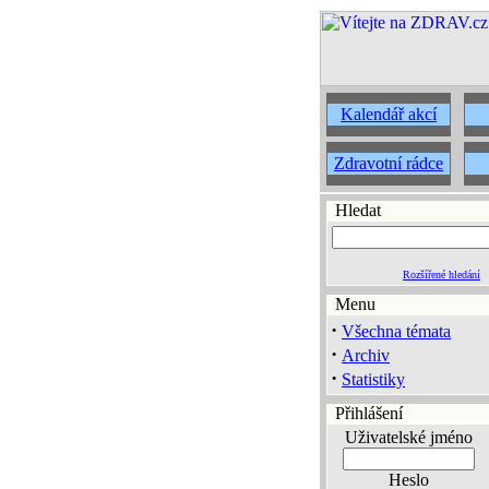
Kalendář akcí
Zdravotní rádce
Hledat
Rozšířené hledání
Menu
·
Všechna témata
·
Archiv
·
Statistiky
Přihlášení
Uživatelské jméno
Heslo