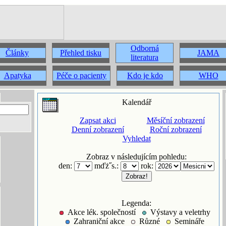
Odborná
Články
Přehled tisku
JAMA
literatura
Apatyka
Péče o pacienty
Kdo je kdo
WHO
Kalendář
Zapsat akci
Měsíční zobrazení
Denní zobrazení
Roční zobrazení
Vyhledat
Zobraz v následujícím pohledu:
den:
mďż˝s.:
rok:
Legenda:
Akce lék. společností
Výstavy a veletrhy
Zahraniční akce
Různé
Semináře