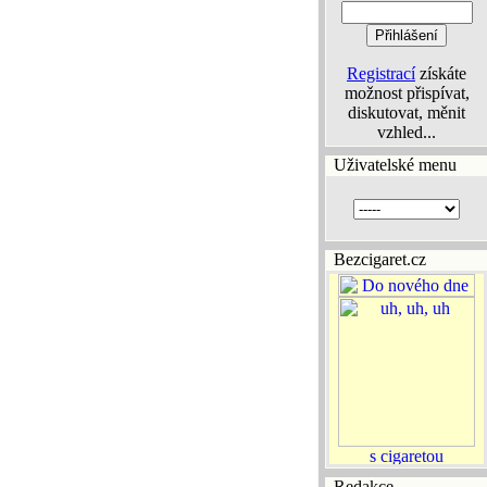
Registrací
získáte
možnost přispívat,
diskutovat, měnit
vzhled...
Uživatelské menu
Bezcigaret.cz
Redakce