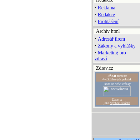
·
Reklama
·
Redakce
·
Prohlášení
Archiv html
·
Adresář firem
·
Zákony a vyhlášky
·
Marketing pro
zdraví
Zdrav.cz
Přidat
zdrav.cz
do
Oblíbených položek
Ikona na Vaše stránky
Zdrav.cz
jako
Výchozí stránka