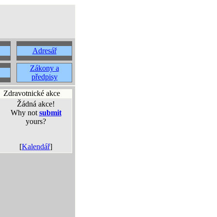
Adresář
Zákony a
předpisy
Zdravotnické akce
Žádná akce!
Why not
submit
yours?
[
Kalendář
]