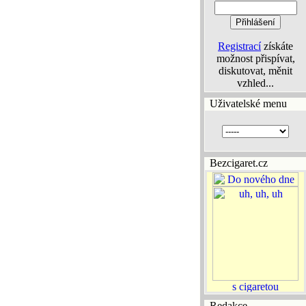
Registrací
získáte
možnost přispívat,
diskutovat, měnit
vzhled...
Uživatelské menu
Bezcigaret.cz
Redakce