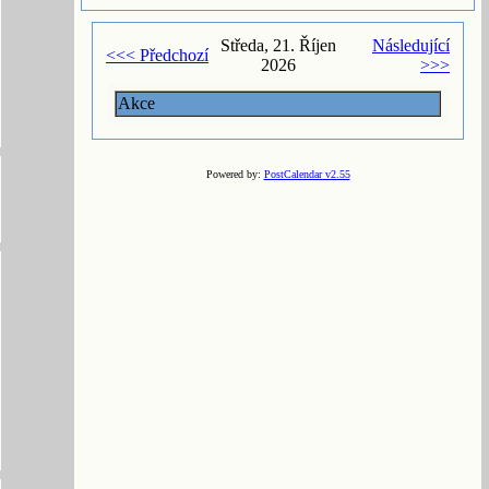
Středa, 21. Říjen
Následující
<<< Předchozí
2026
>>>
Akce
Powered by:
PostCalendar v2.55