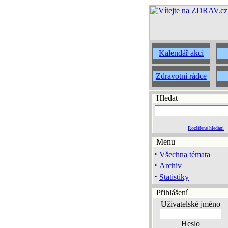
Kalendář akcí
Zdravotní rádce
Hledat
Rozšířené hledání
Menu
·
Všechna témata
·
Archiv
·
Statistiky
Přihlášení
Uživatelské jméno
Heslo