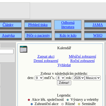
Odborná
Články
Přehled tisku
JAMA
literatura
Apatyka
Péče o pacienty
Kdo je kdo
WHO
Kalendář
Zapsat akci
Měsíční zobrazení
Denní zobrazení
Roční zobrazení
Vyhledat
Zobraz v následujícím pohledu:
den:
mďż˝s.:
rok:
Legenda:
Akce lék. společností
Výstavy a veletrhy
Zahraniční akce
Různé
Semináře