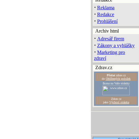
·
Reklama
·
Redakce
·
Prohlášení
Archiv html
·
Adresář firem
·
Zákony a vyhlášky
·
Marketing pro
zdraví
Zdrav.cz
Přidat
zdrav.cz
do
Oblíbených položek
Ikona na Vaše stránky
Zdrav.cz
jako
Výchozí stránka