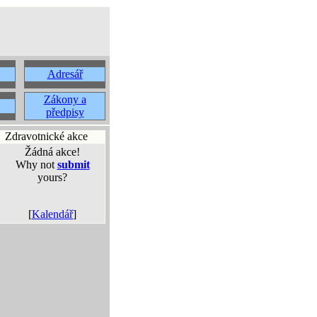
Adresář
Zákony a
předpisy
Zdravotnické akce
Žádná akce!
Why not
submit
yours?
[
Kalendář
]