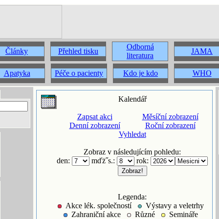
Odborná
Články
Přehled tisku
JAMA
literatura
Apatyka
Péče o pacienty
Kdo je kdo
WHO
Kalendář
Zapsat akci
Měsíční zobrazení
Denní zobrazení
Roční zobrazení
Vyhledat
Zobraz v následujícím pohledu:
den:
mďż˝s.:
rok:
Legenda:
Akce lék. společností
Výstavy a veletrhy
Zahraniční akce
Různé
Semináře