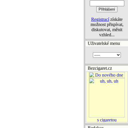
Registrací
získáte
možnost přispívat,
diskutovat, měnit
vzhled...
Uživatelské menu
Bezcigaret.cz
Redakce