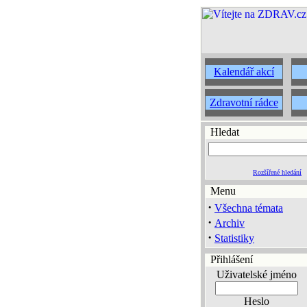
Kalendář akcí
Zdravotní rádce
Hledat
Rozšířené hledání
Menu
·
Všechna témata
·
Archiv
·
Statistiky
Přihlášení
Uživatelské jméno
Heslo