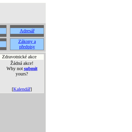
Adresář
Zákony a
předpisy
Zdravotnické akce
Žádná akce!
Why not
submit
yours?
[
Kalendář
]