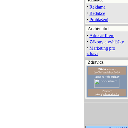
·
Reklama
·
Redakce
·
Prohlášení
Archiv html
·
Adresář firem
·
Zákony a vyhlášky
·
Marketing pro
zdraví
Zdrav.cz
Přidat
zdrav.cz
do
Oblíbených položek
Ikona na Vaše stránky
Zdrav.cz
jako
Výchozí stránka