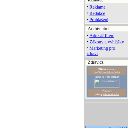
·
Reklama
·
Redakce
·
Prohlášení
Archiv html
·
Adresář firem
·
Zákony a vyhlášky
·
Marketing pro
zdraví
Zdrav.cz
Přidat
zdrav.cz
do
Oblíbených položek
Ikona na Vaše stránky
Zdrav.cz
jako
Výchozí stránka