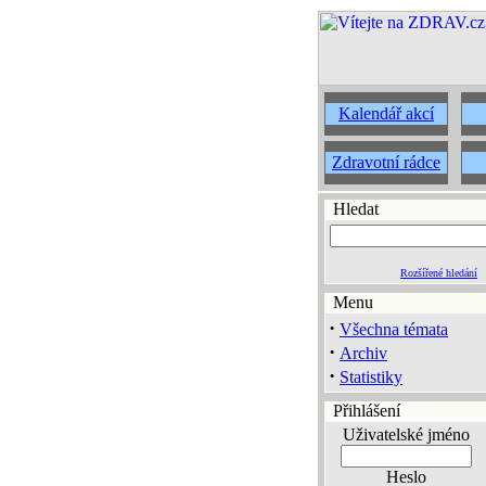
Kalendář akcí
Zdravotní rádce
Hledat
Rozšířené hledání
Menu
·
Všechna témata
·
Archiv
·
Statistiky
Přihlášení
Uživatelské jméno
Heslo