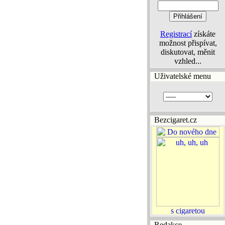
Registrací
získáte
možnost přispívat,
diskutovat, měnit
vzhled...
Uživatelské menu
Bezcigaret.cz
Redakce