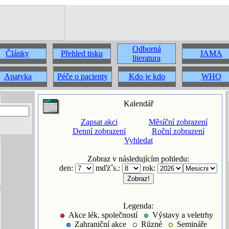
Odborná
Články
Přehled tisku
JAMA
literatura
Apatyka
Péče o pacienty
Kdo je kdo
WHO
Kalendář
Zapsat akci
Měsíční zobrazení
Denní zobrazení
Roční zobrazení
Vyhledat
Zobraz v následujícím pohledu:
den:
mďż˝s.:
rok:
Legenda:
Akce lék. společností
Výstavy a veletrhy
Zahraniční akce
Různé
Semináře