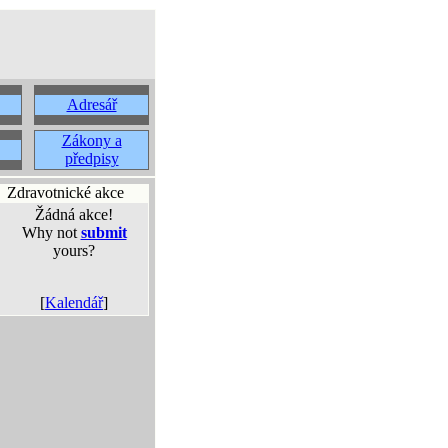
Adresář
Zákony a
předpisy
Zdravotnické akce
Žádná akce!
Why not
submit
yours?
[
Kalendář
]