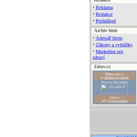
·
Reklama
·
Redakce
·
Prohlášení
Archiv html
·
Adresář firem
·
Zákony a vyhlášky
·
Marketing pro
zdraví
Zdrav.cz
Přidat
zdrav.cz
do
Oblíbených položek
Ikona na Vaše stránky
Zdrav.cz
jako
Výchozí stránka