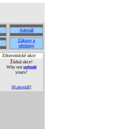
Adresář
Zákony a
předpisy
Zdravotnické akce
Žádná akce!
Why not
submit
yours?
[
Kalendář
]