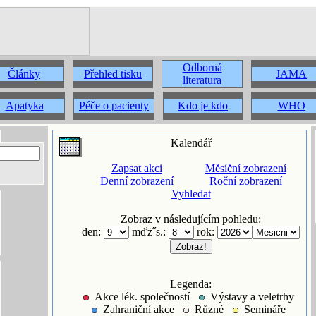
Odborná
Články
Přehled tisku
JAMA
literatura
Apatyka
Péče o pacienty
Kdo je kdo
WHO
Kalendář
Zapsat akci
Měsíční zobrazení
Denní zobrazení
Roční zobrazení
Vyhledat
Zobraz v následujícím pohledu:
den:
mďż˝s.:
rok:
Legenda:
Akce lék. společností
Výstavy a veletrhy
Zahraniční akce
Různé
Semináře