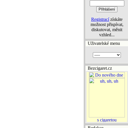
Registrací
získáte
možnost přispívat,
diskutovat, měnit
vzhled...
Uživatelské menu
Bezcigaret.cz
Redakce