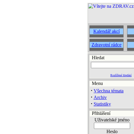
Kalendář akcí
Zdravotní rádce
Hledat
Rozšířené hledání
Menu
·
Všechna témata
·
Archiv
·
Statistiky
Přihlášení
Uživatelské jméno
Heslo