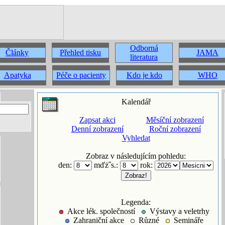
Odborná
Články
Přehled tisku
JAMA
literatura
Apatyka
Péče o pacienty
Kdo je kdo
WHO
Kalendář
Zapsat akci
Měsíční zobrazení
Denní zobrazení
Roční zobrazení
Vyhledat
Zobraz v následujícím pohledu:
den:
mďż˝s.:
rok:
Legenda:
Akce lék. společností
Výstavy a veletrhy
Zahraniční akce
Různé
Semináře