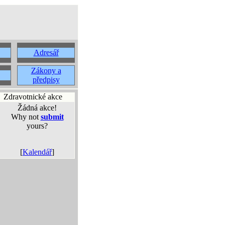
Adresář
Zákony a
předpisy
Zdravotnické akce
Žádná akce!
Why not
submit
yours?
[
Kalendář
]