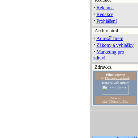
·
Reklama
·
Redakce
·
Prohlášení
Archiv html
·
Adresář firem
·
Zákony a vyhlášky
·
Marketing pro
zdraví
Zdrav.cz
Přidat
zdrav.cz
do
Oblíbených položek
Ikona na Vaše stránky
Zdrav.cz
jako
Výchozí stránka