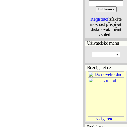
Registrací
získáte
možnost přispívat,
diskutovat, měnit
vzhled...
Uživatelské menu
Bezcigaret.cz
Redakce