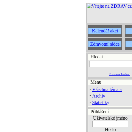
Kalendář akcí
Zdravotní rádce
Hledat
Rozšířené hledání
Menu
·
Všechna témata
·
Archiv
·
Statistiky
Přihlášení
Uživatelské jméno
Heslo