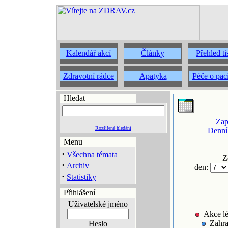
Kalendář akcí
Články
Přehled t
Zdravotní rádce
Apatyka
Péče o pac
Hledat
Zap
Rozšířené hledání
Denní
Menu
·
Všechna témata
Z
·
Archiv
den:
·
Statistiky
Přihlášení
Uživatelské jméno
Akce lé
Zahra
Heslo