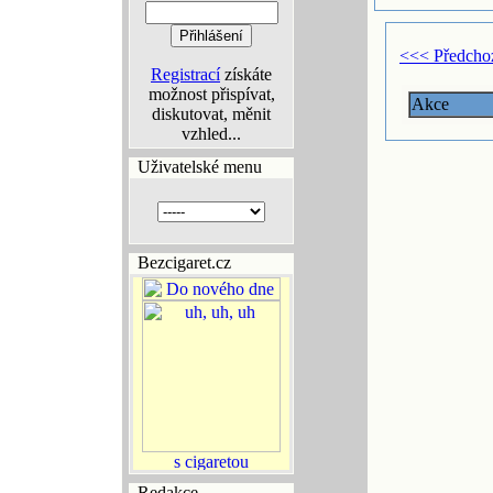
<<< Předcho
Registrací
získáte
možnost přispívat,
Akce
diskutovat, měnit
vzhled...
Uživatelské menu
Bezcigaret.cz
Redakce