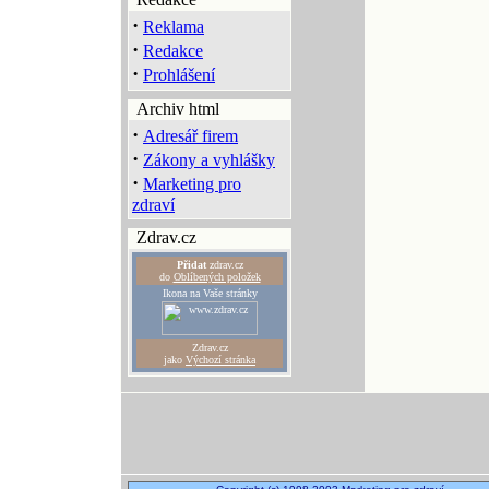
·
Reklama
·
Redakce
·
Prohlášení
Archiv html
·
Adresář firem
·
Zákony a vyhlášky
·
Marketing pro
zdraví
Zdrav.cz
Přidat
zdrav.cz
do
Oblíbených položek
Ikona na Vaše stránky
Zdrav.cz
jako
Výchozí stránka