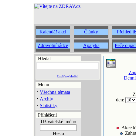
Kalendář akcí
Články
Přehled t
Zdravotní rádce
Apatyka
Péče o pac
Hledat
Zap
Rozšířené hledání
Denní
Menu
·
Všechna témata
Z
·
Archiv
den:
·
Statistiky
Přihlášení
Uživatelské jméno
Akce lé
Zahra
Heslo