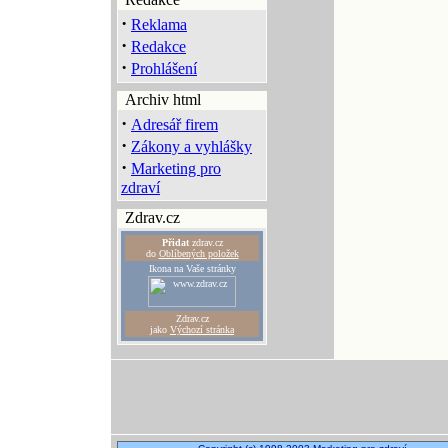
·
Reklama
·
Redakce
·
Prohlášení
Archiv html
·
Adresář firem
·
Zákony a vyhlášky
·
Marketing pro
zdraví
Zdrav.cz
Přidat
zdrav.cz
do
Oblíbených položek
Ikona na Vaše stránky
Zdrav.cz
jako
Výchozí stránka