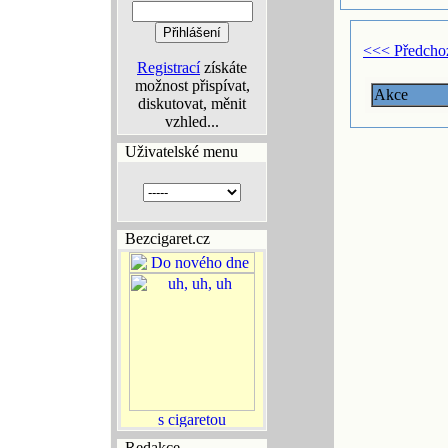
<<< Předcho
Registrací
získáte
možnost přispívat,
Akce
diskutovat, měnit
vzhled...
Uživatelské menu
Bezcigaret.cz
Redakce