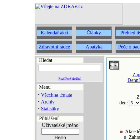
Kalendář akcí
Články
Přehled t
Zdravotní rádce
Apatyka
Péče o pac
Hledat
Zap
Rozšířené hledání
Denní
Menu
·
Všechna témata
Z
·
Archiv
den:
·
Statistiky
Přihlášení
Uživatelské jméno
Akce lé
Zahra
Heslo