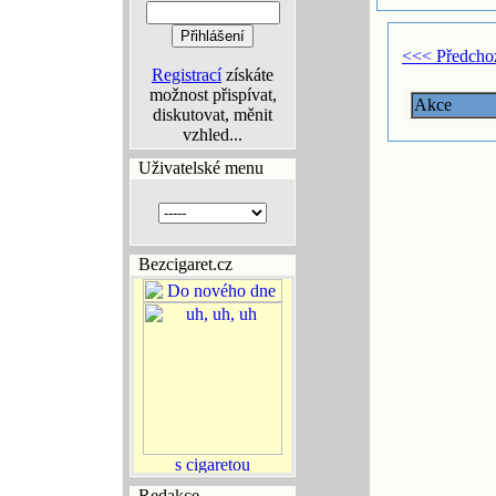
<<< Předcho
Registrací
získáte
možnost přispívat,
Akce
diskutovat, měnit
vzhled...
Uživatelské menu
Bezcigaret.cz
Redakce