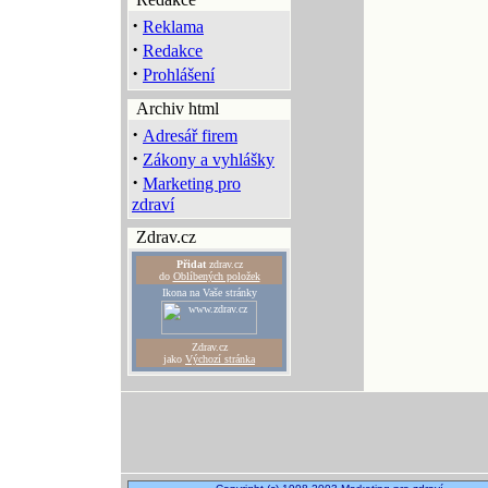
·
Reklama
·
Redakce
·
Prohlášení
Archiv html
·
Adresář firem
·
Zákony a vyhlášky
·
Marketing pro
zdraví
Zdrav.cz
Přidat
zdrav.cz
do
Oblíbených položek
Ikona na Vaše stránky
Zdrav.cz
jako
Výchozí stránka