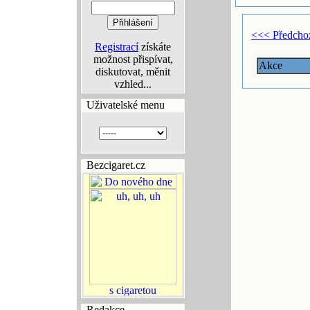
<<< Předcho
Registrací
získáte
možnost přispívat,
Akce
diskutovat, měnit
vzhled...
Uživatelské menu
Bezcigaret.cz
Redakce