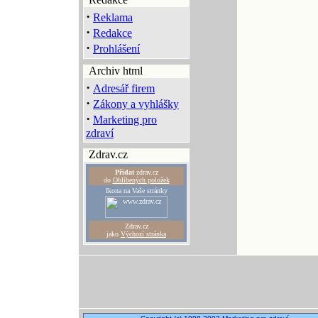
·
Reklama
·
Redakce
·
Prohlášení
Archiv html
·
Adresář firem
·
Zákony a vyhlášky
·
Marketing pro
zdraví
Zdrav.cz
Přidat
zdrav.cz
do
Oblíbených položek
Ikona na Vaše stránky
Zdrav.cz
jako
Výchozí stránka