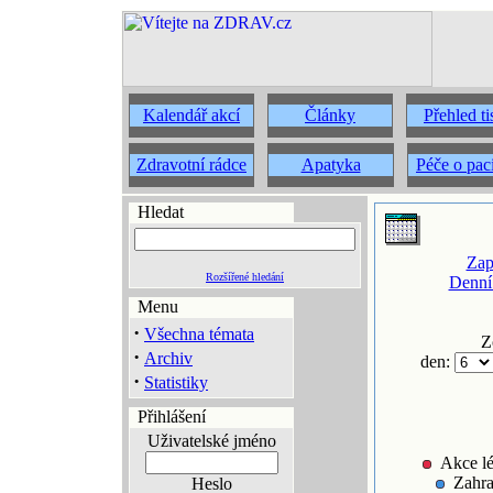
Kalendář akcí
Články
Přehled t
Zdravotní rádce
Apatyka
Péče o pac
Hledat
Zap
Rozšířené hledání
Denní
Menu
·
Všechna témata
Z
·
Archiv
den:
·
Statistiky
Přihlášení
Uživatelské jméno
Akce lé
Zahra
Heslo