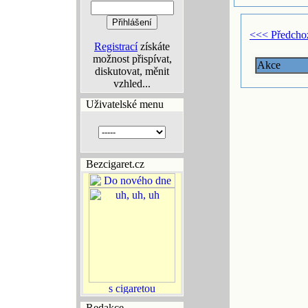
<<< Předcho
Registrací
získáte
možnost přispívat,
Akce
diskutovat, měnit
vzhled...
Uživatelské menu
Bezcigaret.cz
Redakce