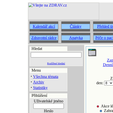
Kalendář akcí
Články
Přehled t
Zdravotní rádce
Apatyka
Péče o pac
Hledat
Zap
Rozšířené hledání
Denní
Menu
·
Všechna témata
Z
·
Archiv
den:
·
Statistiky
Přihlášení
Uživatelské jméno
Akce lé
Zahra
Heslo