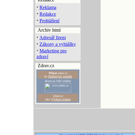
·
Reklama
·
Redakce
·
Prohlášení
Archiv html
·
Adresář firem
·
Zákony a vyhlášky
·
Marketing pro
zdraví
Zdrav.cz
Přidat
zdrav.cz
do
Oblíbených položek
Ikona na Vaše stránky
Zdrav.cz
jako
Výchozí stránka