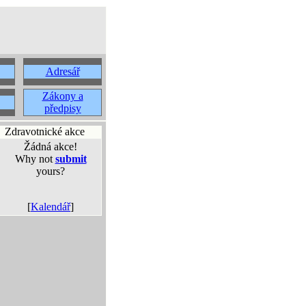
Adresář
Zákony a
předpisy
Zdravotnické akce
Žádná akce!
Why not
submit
yours?
[
Kalendář
]