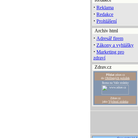
·
Reklama
·
Redakce
·
Prohlášení
Archiv html
·
Adresář firem
·
Zákony a vyhlášky
·
Marketing pro
zdraví
Zdrav.cz
Přidat
zdrav.cz
do
Oblíbených položek
Ikona na Vaše stránky
Zdrav.cz
jako
Výchozí stránka