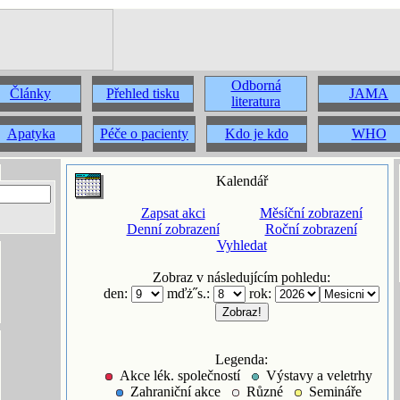
Odborná
Články
Přehled tisku
JAMA
literatura
Apatyka
Péče o pacienty
Kdo je kdo
WHO
Kalendář
Zapsat akci
Měsíční zobrazení
Denní zobrazení
Roční zobrazení
Vyhledat
Zobraz v následujícím pohledu:
den:
mďż˝s.:
rok:
Legenda:
Akce lék. společností
Výstavy a veletrhy
Zahraniční akce
Různé
Semináře