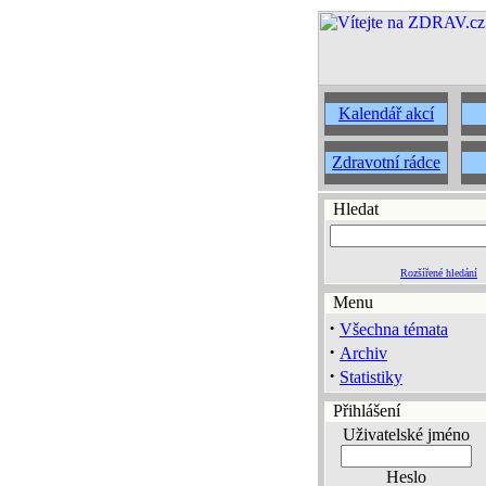
Kalendář akcí
Zdravotní rádce
Hledat
Rozšířené hledání
Menu
·
Všechna témata
·
Archiv
·
Statistiky
Přihlášení
Uživatelské jméno
Heslo