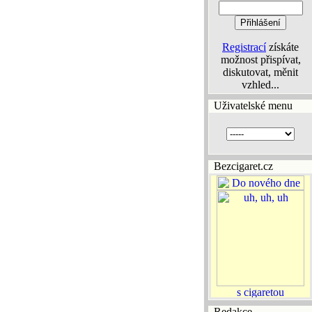
Registrací
získáte
možnost přispívat,
diskutovat, měnit
vzhled...
Uživatelské menu
Bezcigaret.cz
Redakce