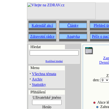
Kalendář akcí
Články
Přehled t
Zdravotní rádce
Apatyka
Péče o pac
Hledat
Zap
Rozšířené hledání
Denní
Menu
·
Všechna témata
Z
·
Archiv
den:
·
Statistiky
Přihlášení
Uživatelské jméno
Akce lé
Zahra
Heslo