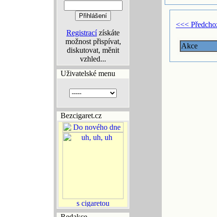
<<< Předcho
Registrací
získáte
možnost přispívat,
Akce
diskutovat, měnit
vzhled...
Uživatelské menu
Bezcigaret.cz
Redakce