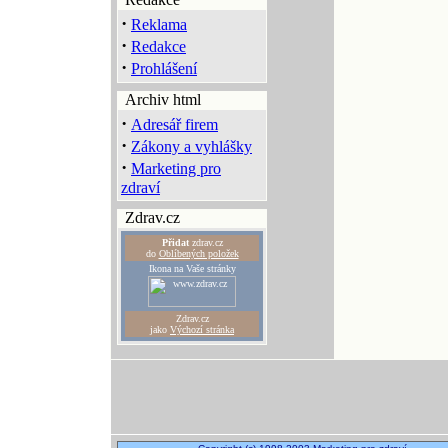
·
Reklama
·
Redakce
·
Prohlášení
Archiv html
·
Adresář firem
·
Zákony a vyhlášky
·
Marketing pro
zdraví
Zdrav.cz
Přidat
zdrav.cz
do
Oblíbených položek
Ikona na Vaše stránky
Zdrav.cz
jako
Výchozí stránka