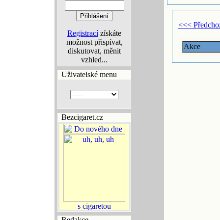
<<< Předcho
Registrací
získáte
možnost přispívat,
Akce
diskutovat, měnit
vzhled...
Uživatelské menu
Bezcigaret.cz
Redakce