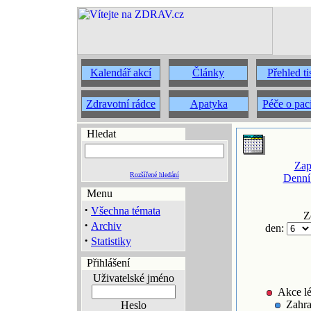
Kalendář akcí
Články
Přehled t
Zdravotní rádce
Apatyka
Péče o pac
Hledat
Zap
Rozšířené hledání
Denní
Menu
·
Všechna témata
Z
·
Archiv
den:
·
Statistiky
Přihlášení
Uživatelské jméno
Akce lé
Zahra
Heslo