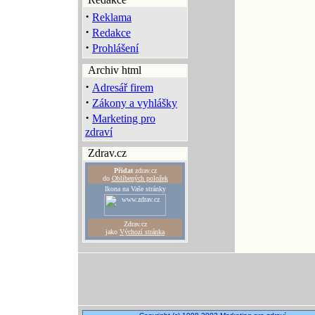
·
Reklama
·
Redakce
·
Prohlášení
Archiv html
·
Adresář firem
·
Zákony a vyhlášky
·
Marketing pro
zdraví
Zdrav.cz
Přidat
zdrav.cz
do
Oblíbených položek
Ikona na Vaše stránky
Zdrav.cz
jako
Výchozí stránka