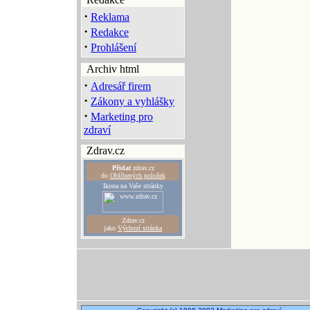
·
Reklama
·
Redakce
·
Prohlášení
Archiv html
·
Adresář firem
·
Zákony a vyhlášky
·
Marketing pro
zdraví
Zdrav.cz
Přidat
zdrav.cz
do
Oblíbených položek
Ikona na Vaše stránky
Zdrav.cz
jako
Výchozí stránka