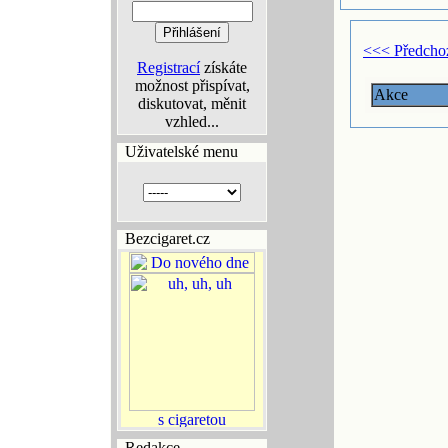
<<< Předcho
Registrací
získáte
možnost přispívat,
Akce
diskutovat, měnit
vzhled...
Uživatelské menu
Bezcigaret.cz
Redakce