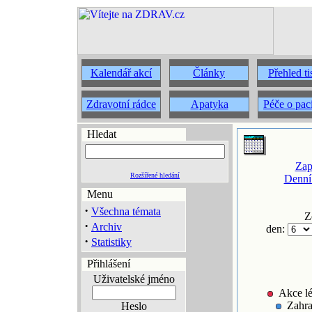
Kalendář akcí
Články
Přehled t
Zdravotní rádce
Apatyka
Péče o pac
Hledat
Zap
Rozšířené hledání
Denní
Menu
·
Všechna témata
Z
·
Archiv
den:
·
Statistiky
Přihlášení
Uživatelské jméno
Akce lé
Zahra
Heslo