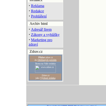
·
Reklama
·
Redakce
·
Prohlášení
Archiv html
·
Adresář firem
·
Zákony a vyhlášky
·
Marketing pro
zdraví
Zdrav.cz
Přidat
zdrav.cz
do
Oblíbených položek
Ikona na Vaše stránky
Zdrav.cz
jako
Výchozí stránka