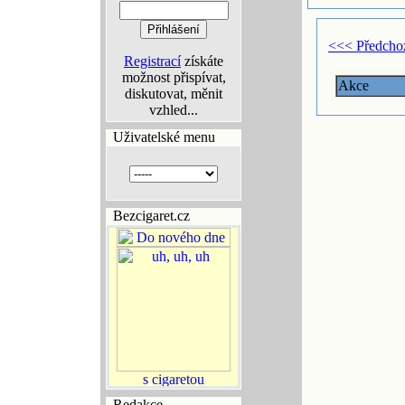
<<< Předcho
Registrací
získáte
možnost přispívat,
Akce
diskutovat, měnit
vzhled...
Uživatelské menu
Bezcigaret.cz
Redakce