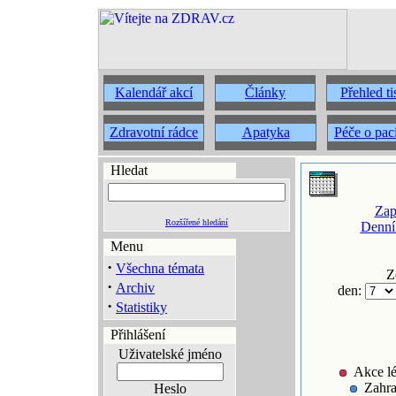
Kalendář akcí
Články
Přehled t
Zdravotní rádce
Apatyka
Péče o pac
Hledat
Zap
Rozšířené hledání
Denní
Menu
·
Všechna témata
Z
·
Archiv
den:
·
Statistiky
Přihlášení
Uživatelské jméno
Akce lé
Zahra
Heslo