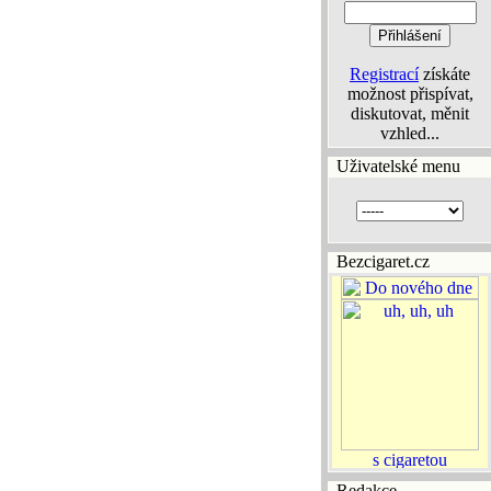
Registrací
získáte
možnost přispívat,
diskutovat, měnit
vzhled...
Uživatelské menu
Bezcigaret.cz
Redakce