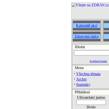
Kalendář akcí
Zdravotní rádce
Hledat
Rozšířené hledání
Menu
·
Všechna témata
·
Archiv
·
Statistiky
Přihlášení
Uživatelské jméno
Heslo