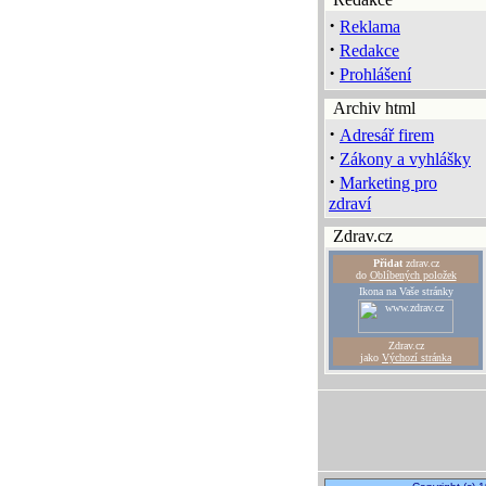
·
Reklama
·
Redakce
·
Prohlášení
Archiv html
·
Adresář firem
·
Zákony a vyhlášky
·
Marketing pro
zdraví
Zdrav.cz
Přidat
zdrav.cz
do
Oblíbených položek
Ikona na Vaše stránky
Zdrav.cz
jako
Výchozí stránka