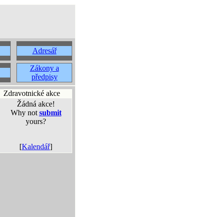
Adresář
Zákony a
předpisy
Zdravotnické akce
Žádná akce!
Why not
submit
yours?
[
Kalendář
]