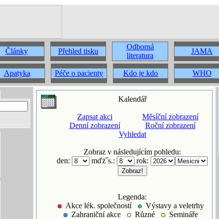
Odborná
Články
Přehled tisku
JAMA
literatura
Apatyka
Péče o pacienty
Kdo je kdo
WHO
Kalendář
Zapsat akci
Měsíční zobrazení
Denní zobrazení
Roční zobrazení
Vyhledat
Zobraz v následujícím pohledu:
den:
mďż˝s.:
rok:
Legenda:
Akce lék. společností
Výstavy a veletrhy
Zahraniční akce
Různé
Semináře