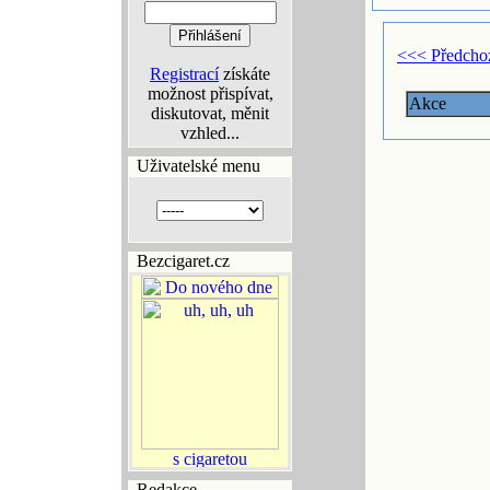
<<< Předcho
Registrací
získáte
možnost přispívat,
Akce
diskutovat, měnit
vzhled...
Uživatelské menu
Bezcigaret.cz
Redakce