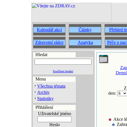
Kalendář akcí
Články
Přehled t
Zdravotní rádce
Apatyka
Péče o pac
Hledat
Zap
Rozšířené hledání
Denní
Menu
·
Všechna témata
Z
·
Archiv
den:
·
Statistiky
Přihlášení
Uživatelské jméno
Akce lé
Zahra
Heslo