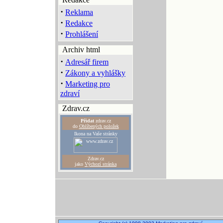
·
Reklama
·
Redakce
·
Prohlášení
Archiv html
·
Adresář firem
·
Zákony a vyhlášky
·
Marketing pro
zdraví
Zdrav.cz
Přidat
zdrav.cz
do
Oblíbených položek
Ikona na Vaše stránky
Zdrav.cz
jako
Výchozí stránka