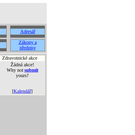
Adresář
Zákony a
předpisy
Zdravotnické akce
Žádná akce!
Why not
submit
yours?
[
Kalendář
]