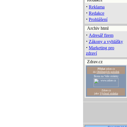
·
Reklama
·
Redakce
·
Prohlášení
Archiv html
·
Adresář firem
·
Zákony a vyhlášky
·
Marketing pro
zdraví
Zdrav.cz
Přidat
zdrav.cz
do
Oblíbených položek
Ikona na Vaše stránky
Zdrav.cz
jako
Výchozí stránka