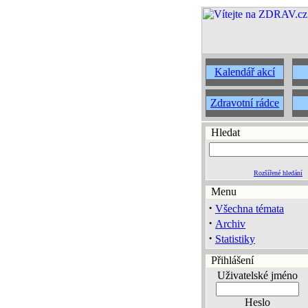
Kalendář akcí
Zdravotní rádce
Hledat
Rozšířené hledání
Menu
·
Všechna témata
·
Archiv
·
Statistiky
Přihlášení
Uživatelské jméno
Heslo