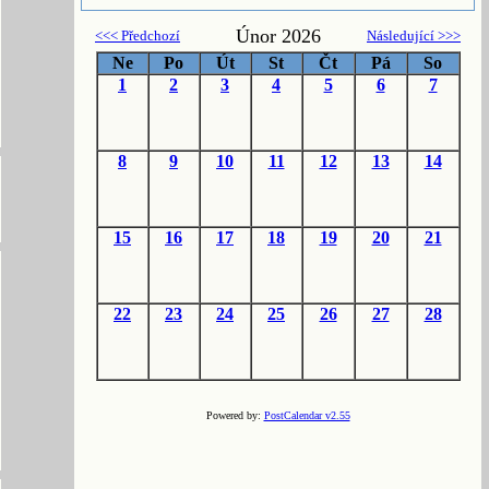
Únor 2026
<<< Předchozí
Následující >>>
Ne
Po
Út
St
Čt
Pá
So
1
2
3
4
5
6
7
8
9
10
11
12
13
14
15
16
17
18
19
20
21
22
23
24
25
26
27
28
Powered by:
PostCalendar v2.55