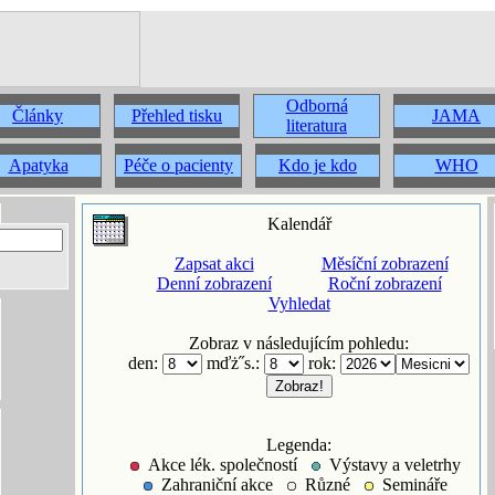
Odborná
Články
Přehled tisku
JAMA
literatura
Apatyka
Péče o pacienty
Kdo je kdo
WHO
Kalendář
Zapsat akci
Měsíční zobrazení
Denní zobrazení
Roční zobrazení
Vyhledat
Zobraz v následujícím pohledu:
den:
mďż˝s.:
rok:
Legenda:
Akce lék. společností
Výstavy a veletrhy
Zahraniční akce
Různé
Semináře