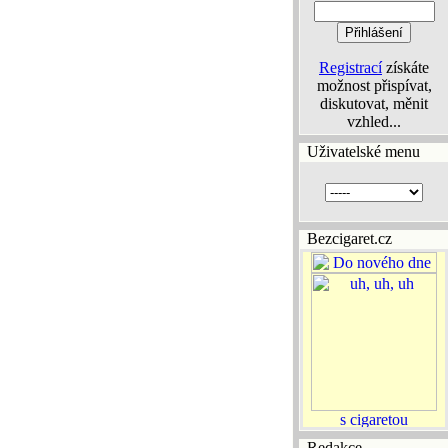
Registrací
získáte
možnost přispívat,
diskutovat, měnit
vzhled...
Uživatelské menu
Bezcigaret.cz
Redakce