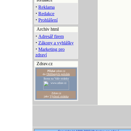
·
Reklama
·
Redakce
·
Prohlášení
Archiv html
·
Adresář firem
·
Zákony a vyhlášky
·
Marketing pro
zdraví
Zdrav.cz
Přidat
zdrav.cz
do
Oblíbených položek
Ikona na Vaše stránky
Zdrav.cz
jako
Výchozí stránka