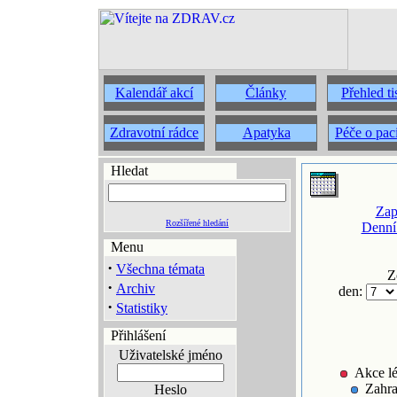
Kalendář akcí
Články
Přehled t
Zdravotní rádce
Apatyka
Péče o pac
Hledat
Zap
Rozšířené hledání
Denní
Menu
·
Všechna témata
Z
·
Archiv
den:
·
Statistiky
Přihlášení
Uživatelské jméno
Akce lé
Zahra
Heslo