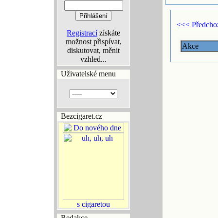
<<< Předcho
Registrací
získáte
možnost přispívat,
Akce
diskutovat, měnit
vzhled...
Uživatelské menu
Bezcigaret.cz
Redakce