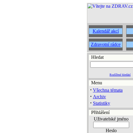
Kalendář akcí
Zdravotní rádce
Hledat
Rozšířené hledání
Menu
·
Všechna témata
·
Archiv
·
Statistiky
Přihlášení
Uživatelské jméno
Heslo