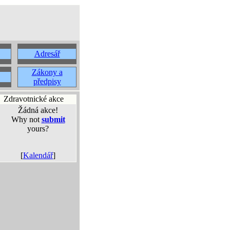
Adresář
Zákony a
předpisy
Zdravotnické akce
Žádná akce!
Why not
submit
yours?
[
Kalendář
]