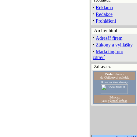
·
Reklama
·
Redakce
·
Prohlášení
Archiv html
·
Adresář firem
·
Zákony a vyhlášky
·
Marketing pro
zdraví
Zdrav.cz
Přidat
zdrav.cz
do
Oblíbených položek
Ikona na Vaše stránky
Zdrav.cz
jako
Výchozí stránka