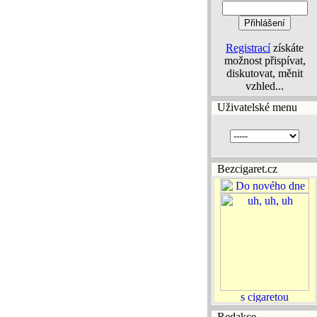
Registrací
získáte
možnost přispívat,
diskutovat, měnit
vzhled...
Uživatelské menu
Bezcigaret.cz
Redakce