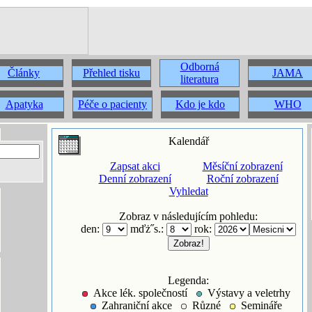
Odborná
Články
Přehled tisku
JAMA
literatura
Apatyka
Péče o pacienty
Kdo je kdo
WHO
Kalendář
Zapsat akci
Měsíční zobrazení
Denní zobrazení
Roční zobrazení
Vyhledat
Zobraz v následujícím pohledu:
den:
mďż˝s.:
rok:
Legenda:
Akce lék. společností
Výstavy a veletrhy
Zahraniční akce
Různé
Semináře