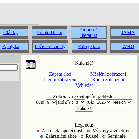
Odborná
Články
Přehled tisku
JAMA
literatura
Apatyka
Péče o pacienty
Kdo je kdo
WHO
Kalendář
Zapsat akci
Měsíční zobrazení
Denní zobrazení
Roční zobrazení
Vyhledat
Zobraz v následujícím pohledu:
den:
mďż˝s.:
rok:
Legenda:
Akce lék. společností
Výstavy a veletrhy
Zahraniční akce
Různé
Semináře