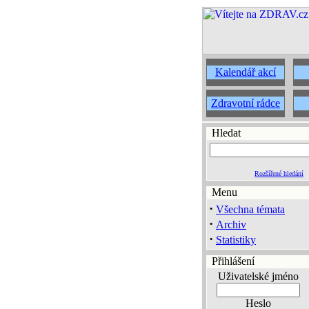
Kalendář akcí
Zdravotní rádce
Hledat
Rozšířené hledání
Menu
·
Všechna témata
·
Archiv
·
Statistiky
Přihlášení
Uživatelské jméno
Heslo