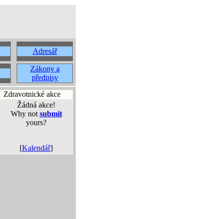
Adresář
Zákony a
předpisy
Zdravotnické akce
Žádná akce!
Why not
submit
yours?
[
Kalendář
]