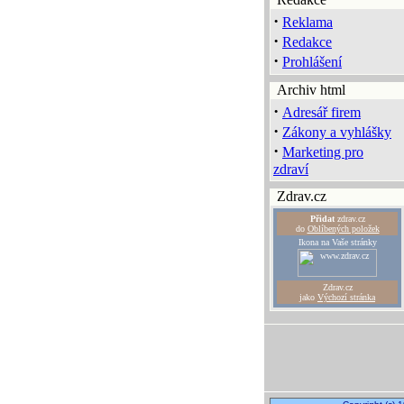
·
Reklama
·
Redakce
·
Prohlášení
Archiv html
·
Adresář firem
·
Zákony a vyhlášky
·
Marketing pro
zdraví
Zdrav.cz
Přidat
zdrav.cz
do
Oblíbených položek
Ikona na Vaše stránky
Zdrav.cz
jako
Výchozí stránka