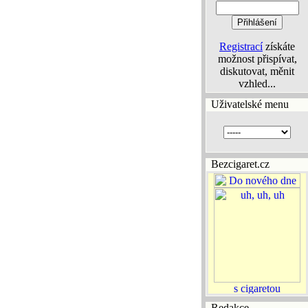
Registrací
získáte
možnost přispívat,
diskutovat, měnit
vzhled...
Uživatelské menu
Bezcigaret.cz
Redakce