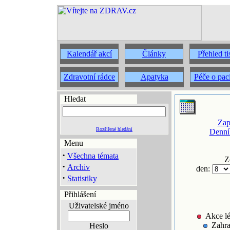
Kalendář akcí
Články
Přehled t
Zdravotní rádce
Apatyka
Péče o pac
Hledat
Zap
Rozšířené hledání
Denní
Menu
·
Všechna témata
Z
·
Archiv
den:
·
Statistiky
Přihlášení
Uživatelské jméno
Akce lé
Zahra
Heslo