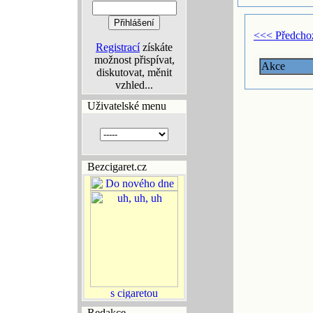
<<< Předcho
Registrací
získáte
možnost přispívat,
Akce
diskutovat, měnit
vzhled...
Uživatelské menu
Bezcigaret.cz
Redakce