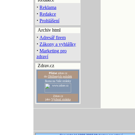
·
Reklama
·
Redakce
·
Prohlášení
Archiv html
·
Adresář firem
·
Zákony a vyhlášky
·
Marketing pro
zdraví
Zdrav.cz
Přidat
zdrav.cz
do
Oblíbených položek
Ikona na Vaše stránky
Zdrav.cz
jako
Výchozí stránka