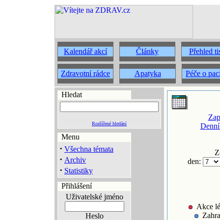
Kalendář akcí
Články
Přehled t
Zdravotní rádce
Apatyka
Péče o pac
Hledat
Zap
Rozšířené hledání
Denní
Menu
·
Všechna témata
Z
·
Archiv
den:
·
Statistiky
Přihlášení
Uživatelské jméno
Akce lé
Zahra
Heslo