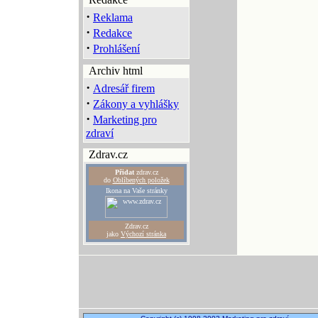
·
Reklama
·
Redakce
·
Prohlášení
Archiv html
·
Adresář firem
·
Zákony a vyhlášky
·
Marketing pro
zdraví
Zdrav.cz
Přidat
zdrav.cz
do
Oblíbených položek
Ikona na Vaše stránky
Zdrav.cz
jako
Výchozí stránka