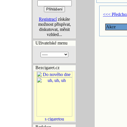
<<< Předcho
Registrací
získáte
možnost přispívat,
Akce
diskutovat, měnit
vzhled...
Uživatelské menu
Bezcigaret.cz
Redakce