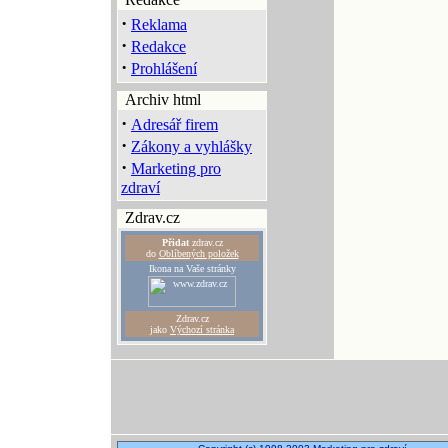
·
Reklama
·
Redakce
·
Prohlášení
Archiv html
·
Adresář firem
·
Zákony a vyhlášky
·
Marketing pro
zdraví
Zdrav.cz
Přidat
zdrav.cz
do
Oblíbených položek
Ikona na Vaše stránky
Zdrav.cz
jako
Výchozí stránka