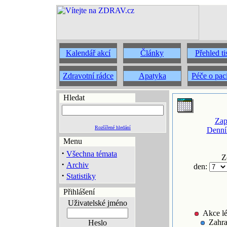
Kalendář akcí
Články
Přehled t
Zdravotní rádce
Apatyka
Péče o pac
Hledat
Zap
Rozšířené hledání
Denní
Menu
·
Všechna témata
Z
·
Archiv
den:
·
Statistiky
Přihlášení
Uživatelské jméno
Akce lé
Zahra
Heslo