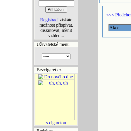
<<< Předcho
Registrací
získáte
možnost přispívat,
Akce
diskutovat, měnit
vzhled...
Uživatelské menu
Bezcigaret.cz
Redakce