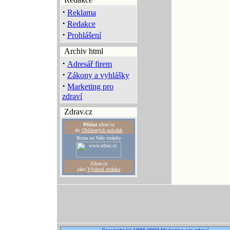
·
Reklama
·
Redakce
·
Prohlášení
Archiv html
·
Adresář firem
·
Zákony a vyhlášky
·
Marketing pro
zdraví
Zdrav.cz
Přidat
zdrav.cz
do
Oblíbených položek
Ikona na Vaše stránky
Zdrav.cz
jako
Výchozí stránka