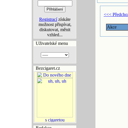
<<< Předcho
Registrací
získáte
možnost přispívat,
Akce
diskutovat, měnit
vzhled...
Uživatelské menu
Bezcigaret.cz
Redakce