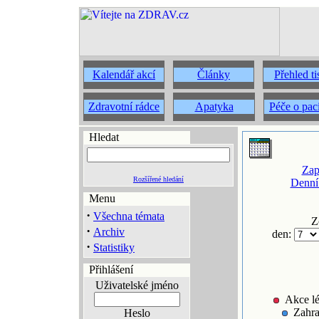
Kalendář akcí
Články
Přehled t
Zdravotní rádce
Apatyka
Péče o pac
Hledat
Zap
Rozšířené hledání
Denní
Menu
·
Všechna témata
Z
·
Archiv
den:
·
Statistiky
Přihlášení
Uživatelské jméno
Akce lé
Zahra
Heslo