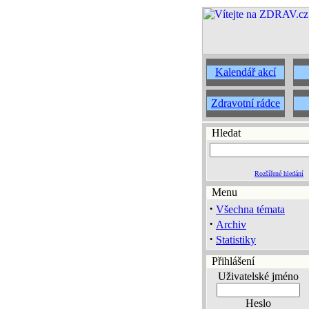
Kalendář akcí
Zdravotní rádce
Hledat
Rozšířené hledání
Menu
·
Všechna témata
·
Archiv
·
Statistiky
Přihlášení
Uživatelské jméno
Heslo