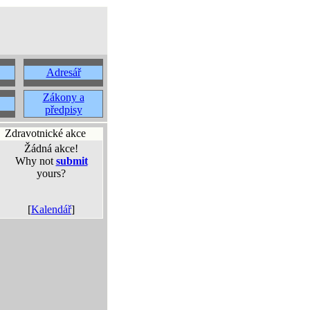
Adresář
Zákony a
předpisy
Zdravotnické akce
Žádná akce!
Why not
submit
yours?
[
Kalendář
]