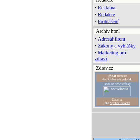
·
Reklama
·
Redakce
·
Prohlášení
Archiv html
·
Adresář firem
·
Zákony a vyhlášky
·
Marketing pro
zdraví
Zdrav.cz
Přidat
zdrav.cz
do
Oblíbených položek
Ikona na Vaše stránky
Zdrav.cz
jako
Výchozí stránka