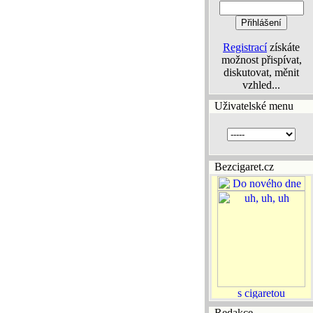
Registrací
získáte
možnost přispívat,
diskutovat, měnit
vzhled...
Uživatelské menu
Bezcigaret.cz
Redakce