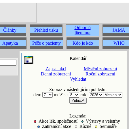
Odborná
Články
Přehled tisku
JAMA
literatura
Apatyka
Péče o pacienty
Kdo je kdo
WHO
Kalendář
Zapsat akci
Měsíční zobrazení
Denní zobrazení
Roční zobrazení
Vyhledat
Zobraz v následujícím pohledu:
den:
mďż˝s.:
rok:
Legenda:
Akce lék. společností
Výstavy a veletrhy
Zahraniční akce
Různé
Semináře