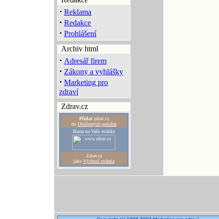
·
Reklama
·
Redakce
·
Prohlášení
Archiv html
·
Adresář firem
·
Zákony a vyhlášky
·
Marketing pro
zdraví
Zdrav.cz
Přidat
zdrav.cz
do
Oblíbených položek
Ikona na Vaše stránky
Zdrav.cz
jako
Výchozí stránka