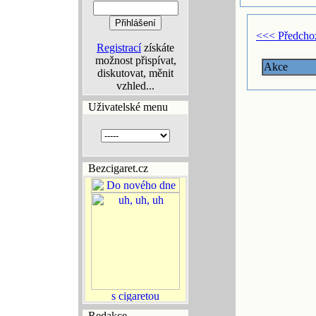
<<< Předcho
Registrací
získáte
možnost přispívat,
Akce
diskutovat, měnit
vzhled...
Uživatelské menu
Bezcigaret.cz
Redakce