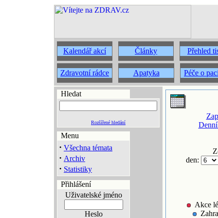
Kalendář akcí
Články
Přehled t
Zdravotní rádce
Apatyka
Péče o pac
Hledat
Zap
Rozšířené hledání
Denní
Menu
·
Všechna témata
Z
·
Archiv
den:
·
Statistiky
Přihlášení
Uživatelské jméno
Akce lé
Zahra
Heslo