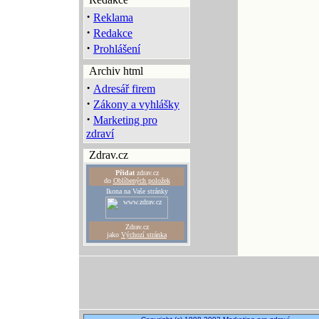
·
Reklama
·
Redakce
·
Prohlášení
Archiv html
·
Adresář firem
·
Zákony a vyhlášky
·
Marketing pro
zdraví
Zdrav.cz
Přidat
zdrav.cz
do
Oblíbených položek
Ikona na Vaše stránky
Zdrav.cz
jako
Výchozí stránka