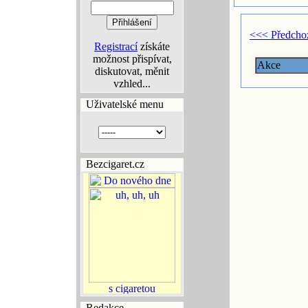
<<< Předcho
Registrací
získáte
možnost přispívat,
Akce
diskutovat, měnit
vzhled...
Uživatelské menu
Bezcigaret.cz
Redakce