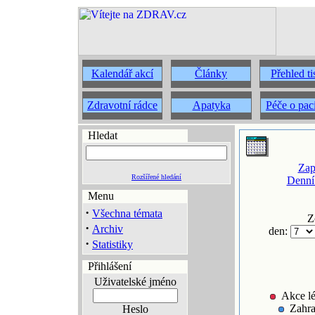
Kalendář akcí
Články
Přehled t
Zdravotní rádce
Apatyka
Péče o pac
Hledat
Zap
Rozšířené hledání
Denní
Menu
·
Všechna témata
Z
·
Archiv
den:
·
Statistiky
Přihlášení
Uživatelské jméno
Akce lé
Zahra
Heslo