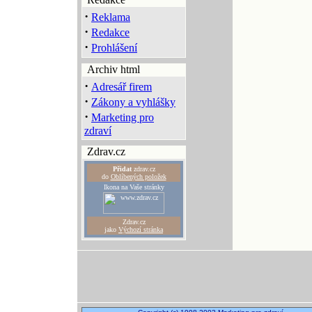
·
Reklama
·
Redakce
·
Prohlášení
Archiv html
·
Adresář firem
·
Zákony a vyhlášky
·
Marketing pro
zdraví
Zdrav.cz
Přidat
zdrav.cz
do
Oblíbených položek
Ikona na Vaše stránky
Zdrav.cz
jako
Výchozí stránka