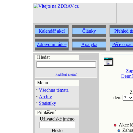
Kalendář akcí
Články
Přehled t
Zdravotní rádce
Apatyka
Péče o pac
Hledat
Zap
Rozšířené hledání
Denní
Menu
·
Všechna témata
Z
·
Archiv
den:
·
Statistiky
Přihlášení
Uživatelské jméno
Akce lé
Zahra
Heslo