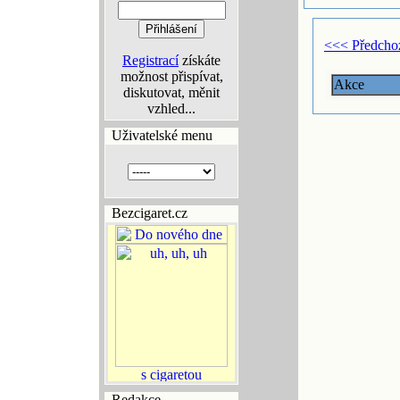
<<< Předcho
Registrací
získáte
možnost přispívat,
Akce
diskutovat, měnit
vzhled...
Uživatelské menu
Bezcigaret.cz
Redakce