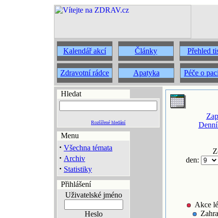
Kalendář akcí
Články
Přehled t
Zdravotní rádce
Apatyka
Péče o pac
Hledat
Zap
Rozšířené hledání
Denní
Menu
·
Všechna témata
Z
·
Archiv
den:
·
Statistiky
Přihlášení
Uživatelské jméno
Akce lé
Zahra
Heslo