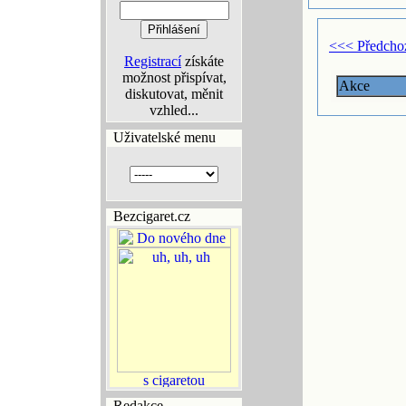
<<< Předcho
Registrací
získáte
možnost přispívat,
Akce
diskutovat, měnit
vzhled...
Uživatelské menu
Bezcigaret.cz
Redakce