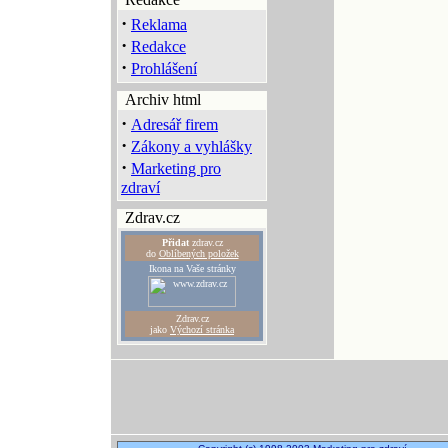
·
Reklama
·
Redakce
·
Prohlášení
Archiv html
·
Adresář firem
·
Zákony a vyhlášky
·
Marketing pro
zdraví
Zdrav.cz
Přidat
zdrav.cz
do
Oblíbených položek
Ikona na Vaše stránky
Zdrav.cz
jako
Výchozí stránka