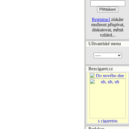
Registrací
získáte
možnost přispívat,
diskutovat, měnit
vzhled...
Uživatelské menu
Bezcigaret.cz
Redakce