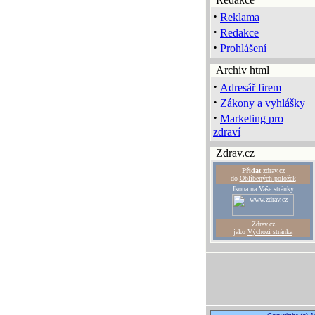
·
Reklama
·
Redakce
·
Prohlášení
Archiv html
·
Adresář firem
·
Zákony a vyhlášky
·
Marketing pro
zdraví
Zdrav.cz
Přidat
zdrav.cz
do
Oblíbených položek
Ikona na Vaše stránky
Zdrav.cz
jako
Výchozí stránka