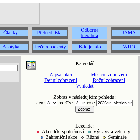
Odborná
Články
Přehled tisku
JAMA
literatura
Apatyka
Péče o pacienty
Kdo je kdo
WHO
Kalendář
Zapsat akci
Měsíční zobrazení
Denní zobrazení
Roční zobrazení
Vyhledat
Zobraz v následujícím pohledu:
den:
mďż˝s.:
rok:
Legenda:
Akce lék. společností
Výstavy a veletrhy
Zahraniční akce
Různé
Semináře