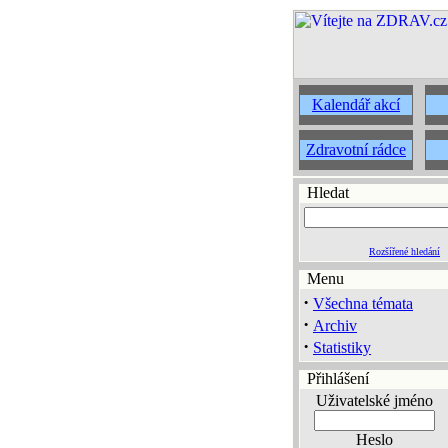
Kalendář akcí
Zdravotní rádce
Hledat
Rozšířené hledání
Menu
·
Všechna témata
·
Archiv
·
Statistiky
Přihlášení
Uživatelské jméno
Heslo