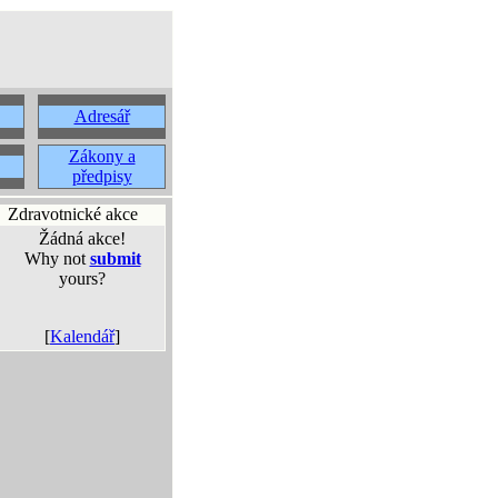
Adresář
Zákony a
předpisy
Zdravotnické akce
Žádná akce!
Why not
submit
yours?
[
Kalendář
]