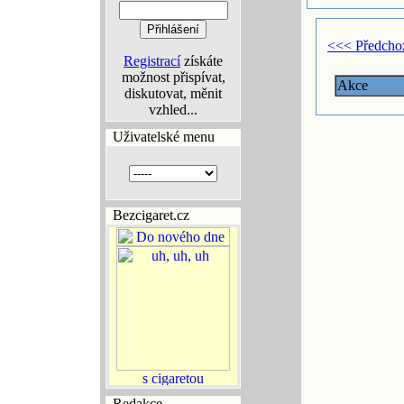
<<< Předcho
Registrací
získáte
možnost přispívat,
Akce
diskutovat, měnit
vzhled...
Uživatelské menu
Bezcigaret.cz
Redakce