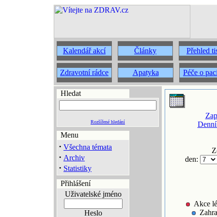
Kalendář akcí
Články
Přehled t
Zdravotní rádce
Apatyka
Péče o pac
Hledat
Zap
Rozšířené hledání
Denní
Menu
·
Všechna témata
Z
·
Archiv
den:
·
Statistiky
Přihlášení
Uživatelské jméno
Akce lé
Zahra
Heslo