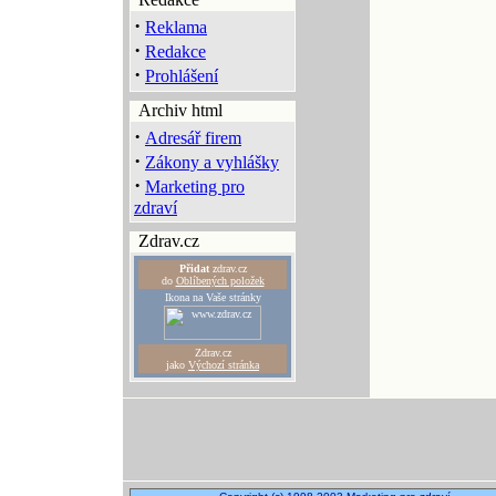
·
Reklama
·
Redakce
·
Prohlášení
Archiv html
·
Adresář firem
·
Zákony a vyhlášky
·
Marketing pro
zdraví
Zdrav.cz
Přidat
zdrav.cz
do
Oblíbených položek
Ikona na Vaše stránky
Zdrav.cz
jako
Výchozí stránka