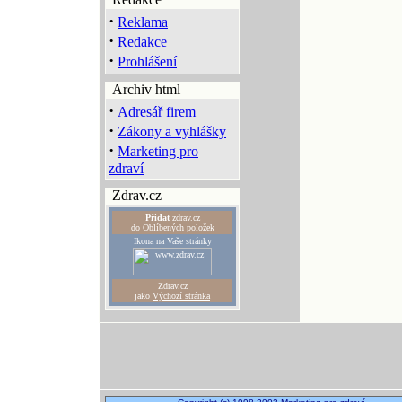
·
Reklama
·
Redakce
·
Prohlášení
Archiv html
·
Adresář firem
·
Zákony a vyhlášky
·
Marketing pro
zdraví
Zdrav.cz
Přidat
zdrav.cz
do
Oblíbených položek
Ikona na Vaše stránky
Zdrav.cz
jako
Výchozí stránka