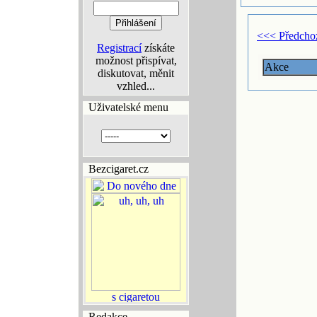
<<< Předcho
Registrací
získáte
možnost přispívat,
Akce
diskutovat, měnit
vzhled...
Uživatelské menu
Bezcigaret.cz
Redakce