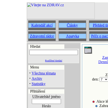
Kalendář akcí
Články
Přehled t
Zdravotní rádce
Apatyka
Péče o pac
Hledat
Zap
Rozšířené hledání
Denní
Menu
·
Všechna témata
Z
·
Archiv
den:
·
Statistiky
Přihlášení
Uživatelské jméno
Akce lé
Zahra
Heslo